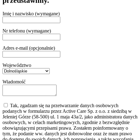
przedstawimy.
Imię i nazwisko (wymagane)
Nr telefonu (wymagane)
Adres e-mail (opcjonalnie)
Województwo
Wiadomość
Tak, zgadzam się na przetwarzanie danych osobowych
podanych w formularzu przez Active Care Sp. z o.o. z siedzibą w
Jeleniej Górze (58-500) ul. 1 maja 43a/2, jako administratora danych
osobowych, w celach marketingowych, zgodnie z bezwzględnie
obowiązującymi przepisami prawa. Zostałem poinformowany o
tym, że podanie ww. danych jest dobrowolne oraz że mam prawo
do dostępu do swoich danych, ich poprawiania, a także wycofania