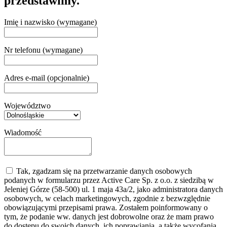
przedstawimy.
Imię i nazwisko (wymagane)
Nr telefonu (wymagane)
Adres e-mail (opcjonalnie)
Województwo
Wiadomość
Tak, zgadzam się na przetwarzanie danych osobowych
podanych w formularzu przez Active Care Sp. z o.o. z siedzibą w
Jeleniej Górze (58-500) ul. 1 maja 43a/2, jako administratora danych
osobowych, w celach marketingowych, zgodnie z bezwzględnie
obowiązującymi przepisami prawa. Zostałem poinformowany o
tym, że podanie ww. danych jest dobrowolne oraz że mam prawo
do dostępu do swoich danych, ich poprawiania, a także wycofania