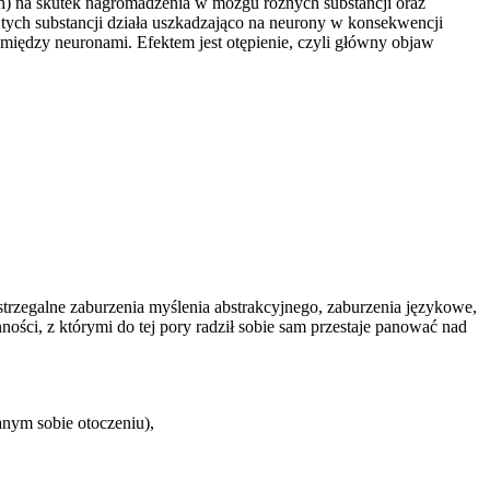
) na skutek nagromadzenia w mózgu różnych substancji oraz
ych substancji działa uszkadzająco na neurony w konsekwencji
między neuronami. Efektem jest otępienie, czyli główny objaw
trzegalne zaburzenia myślenia abstrakcyjnego, zaburzenia językowe,
ści, z którymi do tej pory radził sobie sam przestaje panować nad
nanym sobie otoczeniu),