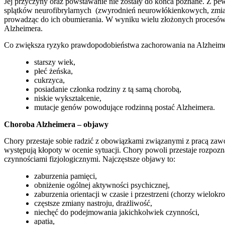
Jej przyczyny oraz powstawanie nie zostały do końca poznane. Z 
splątków neurofibrylarnych (zwyrodnień neurowłókienkowych, zmian
prowadząc do ich obumierania. W wyniku wielu złożonych procesów p
Alzheimera.
Co zwiększa ryzyko prawdopodobieństwa zachorowania na Alzheim
starszy wiek,
płeć żeńska,
cukrzyca,
posiadanie członka rodziny z tą samą chorobą,
niskie wykształcenie,
mutacje genów powodujące rodzinną postać Alzheimera.
Choroba Alzheimera – objawy
Chory przestaje sobie radzić z obowiązkami związanymi z pracą zaw
występują kłopoty w ocenie sytuacji. Chory powoli przestaje rozpoz
czynnościami fizjologicznymi. Najczęstsze objawy to:
zaburzenia pamięci,
obniżenie ogólnej aktywności psychicznej,
zaburzenia orientacji w czasie i przestrzeni (chorzy wielokr
częstsze zmiany nastroju, drażliwość,
niechęć do podejmowania jakichkolwiek czynności,
apatia,