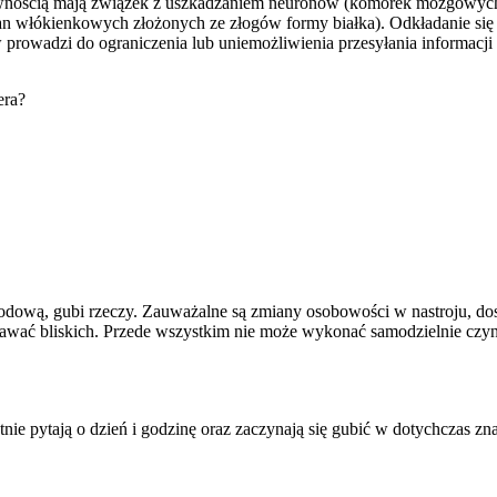
pewnością mają związek z uszkadzaniem neuronów (komórek mózgowych
 włókienkowych złożonych ze złogów formy białka). Odkładanie się t
rowadzi do ograniczenia lub uniemożliwienia przesyłania informacji 
era?
odową, gubi rzeczy. Zauważalne są zmiany osobowości w nastroju, dos
nawać bliskich. Przede wszystkim nie może wykonać samodzielnie czynno
otnie pytają o dzień i godzinę oraz zaczynają się gubić w dotychczas z