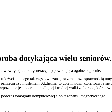
roba dotykająca wielu seniorów.
nerwowego (neurodegeneracyjna) powodująca ogólne otępienie.
5. rok życia, dlatego tak często wiązana jest z mniejszą sprawności
amięcią czy myśleniem. Alzheimer to dolegliwość, która rozwija się
poznanie jest początkiem długiej i trudnej walki z chorobą, która trwa
t podczas tomografii komputerowej albo rezonansu magnetycznego.