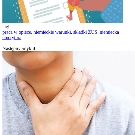
tagi
praca w opiece
,
niemieckie warunki
,
składki ZUS
,
niemiecka
emerytura
Następny artykuł