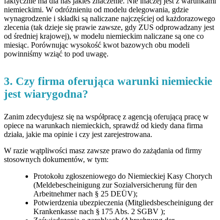
faktycznie ma dla nas jakieś znaczenie. Nie inaczej jest z warunkami
niemieckimi. W odróżnieniu od modelu delegowania, gdzie
wynagrodzenie i składki są naliczane najczęściej od każdorazowego
zlecenia (tak dzieje się prawie zawsze, gdy ZUS odprowadzany jest
od średniej krajowej), w modelu niemieckim naliczane są one co
miesiąc. Porównując wysokość kwot bazowych obu modeli
powinniśmy wziąć to pod uwagę.
3. Czy firma oferująca warunki niemieckie
jest wiarygodna?
Zanim zdecydujesz się na współpracę z agencją oferującą pracę w
opiece na warunkach niemieckich, sprawdź od kiedy dana firma
działa, jakie ma opinie i czy jest zarejestrowana.
W razie wątpliwości masz zawsze prawo do zażądania od firmy
stosownych dokumentów, w tym:
Protokołu zgłoszeniowego do Niemieckiej Kasy Chorych
(Meldebescheinigung zur Sozialversicherung für den
Arbeitnehmer nach § 25 DEÜV);
Potwierdzenia ubezpieczenia (Mitgliedsbescheinigung der
Krankenkasse nach § 175 Abs. 2 SGBV );