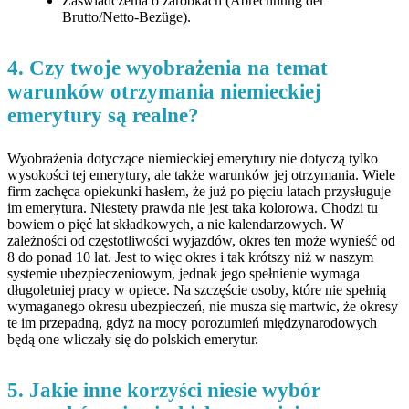
Zaświadczenia o zarobkach (Abrechnung der
Brutto/Netto-Bezüge).
4. Czy twoje wyobrażenia na temat
warunków otrzymania niemieckiej
emerytury są realne?
Wyobrażenia dotyczące niemieckiej emerytury nie dotyczą tylko
wysokości tej emerytury, ale także warunków jej otrzymania. Wiele
firm zachęca opiekunki hasłem, że już po pięciu latach przysługuje
im emerytura. Niestety prawda nie jest taka kolorowa. Chodzi tu
bowiem o pięć lat składkowych, a nie kalendarzowych. W
zależności od częstotliwości wyjazdów, okres ten może wynieść od
8 do ponad 10 lat. Jest to więc okres i tak krótszy niż w naszym
systemie ubezpieczeniowym, jednak jego spełnienie wymaga
długoletniej pracy w opiece. Na szczęście osoby, które nie spełnią
wymaganego okresu ubezpieczeń, nie musza się martwic, że okresy
te im przepadną, gdyż na mocy porozumień międzynarodowych
będą one wliczały się do polskich emerytur.
5. Jakie inne korzyści niesie wybór