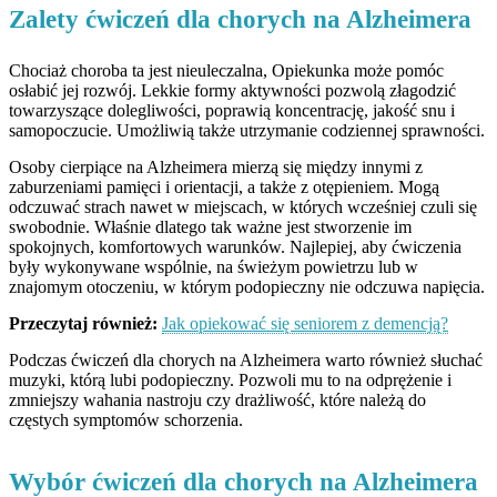
Zalety ćwiczeń dla chorych na Alzheimera
Chociaż choroba ta jest nieuleczalna, Opiekunka może pomóc
osłabić jej rozwój. Lekkie formy aktywności pozwolą złagodzić
towarzyszące dolegliwości, poprawią koncentrację, jakość snu i
samopoczucie. Umożliwią także utrzymanie codziennej sprawności.
Osoby cierpiące na Alzheimera mierzą się między innymi z
zaburzeniami pamięci i orientacji, a także z otępieniem. Mogą
odczuwać strach nawet w miejscach, w których wcześniej czuli się
swobodnie. Właśnie dlatego tak ważne jest stworzenie im
spokojnych, komfortowych warunków. Najlepiej, aby ćwiczenia
były wykonywane wspólnie, na świeżym powietrzu lub w
znajomym otoczeniu, w którym podopieczny nie odczuwa napięcia.
Przeczytaj również:
Jak opiekować się seniorem z demencją?
Podczas ćwiczeń dla chorych na Alzheimera warto również słuchać
muzyki, którą lubi podopieczny. Pozwoli mu to na odprężenie i
zmniejszy wahania nastroju czy drażliwość, które należą do
częstych symptomów schorzenia.
Wybór ćwiczeń dla chorych na Alzheimera