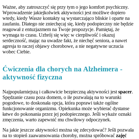
Ważne, aby zatroszczyć się przy tym o jego komfort psychiczny.
Wprowadzenie jakiejkolwiek aktywności jest możliwe dopiero
wtedy, kiedy Wasze kontakty są wystarczająco bliskie i oparte na
zaufaniu. Dlatego nie zniechęcaj się, kiedy podopieczny nie będzie
reagował z entuzjazmem na Twoje propozycje. Pamiętaj, że
wymaga to czasu. Uzbrój się więc w cierpliwość i okazuj
serdeczność, mając na uwadze fakt, że niechęć seniora, a nawet
agresja to raczej objawy chorobowe, a nie negatywne uczucia
wobec Ciebie.
Ćwiczenia dla chorych na Alzheimera -
aktywność fizyczna
Najpopularniejszą i całkowicie bezpieczną aktywności jest
spacer
.
Spędzanie czasu poza domem, o ile pozwalają na to warunki
pogodowe, to doskonała opcja, która poprawi także ogólne
funkcjonowanie organizmu. Opiekunka może wybierać dystanse
łatwe do pokonania przez jej podopiecznego. Jeśli wykaże oznaki
zmęczenia, warto zapewnić mu chwilowy odpoczynek.
Na jakie jeszcze aktywności można się zdecydować? Jeśli pozwala
na to stopień zaawansowania choroby, można spróbować
zajęć