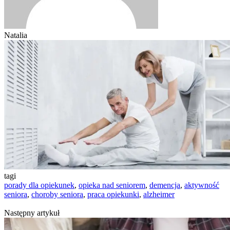
Natalia
tagi
porady dla opiekunek
,
opieka nad seniorem
,
demencja
,
aktywność
seniora
,
choroby seniora
,
praca opiekunki
,
alzheimer
Następny artykuł