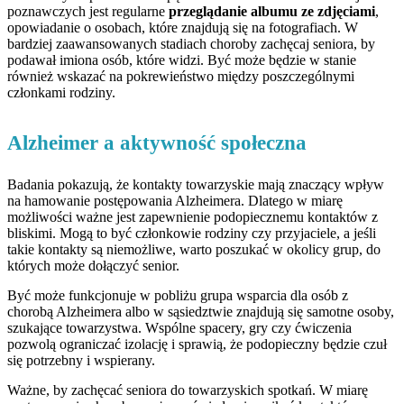
poznawczych jest regularne
przeglądanie albumu ze zdjęciami
,
opowiadanie o osobach, które znajdują się na fotografiach. W
bardziej zaawansowanych stadiach choroby zachęcaj seniora, by
podawał imiona osób, które widzi. Być może będzie w stanie
również wskazać na pokrewieństwo między poszczególnymi
członkami rodziny.
Alzheimer a aktywność społeczna
Badania pokazują, że kontakty towarzyskie mają znaczący wpływ
na hamowanie postępowania Alzheimera. Dlatego w miarę
możliwości ważne jest zapewnienie podopiecznemu kontaktów z
bliskimi. Mogą to być członkowie rodziny czy przyjaciele, a jeśli
takie kontakty są niemożliwe, warto poszukać w okolicy grup, do
których może dołączyć senior.
Być może funkcjonuje w pobliżu grupa wsparcia dla osób z
chorobą Alzheimera albo w sąsiedztwie znajdują się samotne osoby,
szukające towarzystwa. Wspólne spacery, gry czy ćwiczenia
pozwolą ograniczać izolację i sprawią, że podopieczny będzie czuł
się potrzebny i wspierany.
Ważne, by zachęcać seniora do towarzyskich spotkań. W miarę