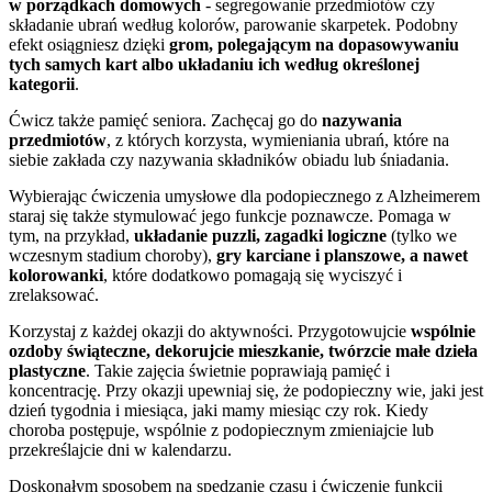
w porządkach domowych
- segregowanie przedmiotów czy
składanie ubrań według kolorów, parowanie skarpetek. Podobny
efekt osiągniesz dzięki
grom, polegającym na dopasowywaniu
tych samych kart albo układaniu ich według określonej
kategorii
.
Ćwicz także pamięć seniora. Zachęcaj go do
nazywania
przedmiotów
, z których korzysta, wymieniania ubrań, które na
siebie zakłada czy nazywania składników obiadu lub śniadania.
Wybierając ćwiczenia umysłowe dla podopiecznego z Alzheimerem
staraj się także stymulować jego funkcje poznawcze. Pomaga w
tym, na przykład,
układanie puzzli, zagadki logiczne
(tylko we
wczesnym stadium choroby),
gry karciane i planszowe, a nawet
kolorowanki
, które dodatkowo pomagają się wyciszyć i
zrelaksować.
Korzystaj z każdej okazji do aktywności. Przygotowujcie
wspólnie
ozdoby świąteczne, dekorujcie mieszkanie, twórzcie małe dzieła
plastyczne
. Takie zajęcia świetnie poprawiają pamięć i
koncentrację. Przy okazji upewniaj się, że podopieczny wie, jaki jest
dzień tygodnia i miesiąca, jaki mamy miesiąc czy rok. Kiedy
choroba postępuje, wspólnie z podopiecznym zmieniajcie lub
przekreślajcie dni w kalendarzu.
Doskonałym sposobem na spędzanie czasu i ćwiczenie funkcji