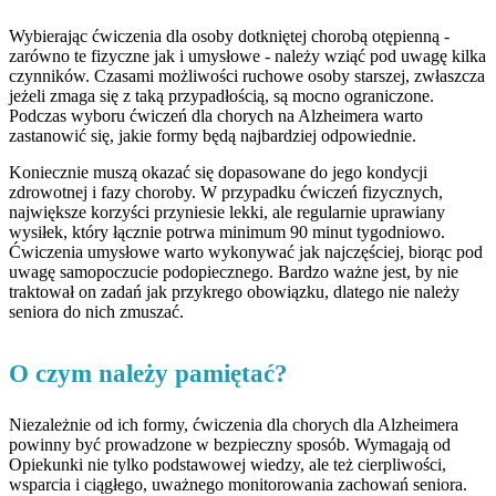
Wybierając ćwiczenia dla osoby dotkniętej chorobą otępienną -
zarówno te fizyczne jak i umysłowe - należy wziąć pod uwagę kilka
czynników. Czasami możliwości ruchowe osoby starszej, zwłaszcza
jeżeli zmaga się z taką przypadłością, są mocno ograniczone.
Podczas wyboru ćwiczeń dla chorych na Alzheimera warto
zastanowić się, jakie formy będą najbardziej odpowiednie.
Koniecznie muszą okazać się dopasowane do jego kondycji
zdrowotnej i fazy choroby. W przypadku ćwiczeń fizycznych,
największe korzyści przyniesie lekki, ale regularnie uprawiany
wysiłek, który łącznie potrwa minimum 90 minut tygodniowo.
Ćwiczenia umysłowe warto wykonywać jak najczęściej, biorąc pod
uwagę samopoczucie podopiecznego. Bardzo ważne jest, by nie
traktował on zadań jak przykrego obowiązku, dlatego nie należy
seniora do nich zmuszać.
O czym należy pamiętać?
Niezależnie od ich formy, ćwiczenia dla chorych dla Alzheimera
powinny być prowadzone w bezpieczny sposób. Wymagają od
Opiekunki nie tylko podstawowej wiedzy, ale też cierpliwości,
wsparcia i ciągłego, uważnego monitorowania zachowań seniora.