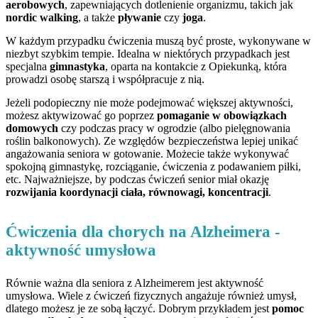
aerobowych
, zapewniających dotlenienie organizmu, takich jak
nordic walking
, a także
pływanie
czy
joga
.
W każdym przypadku ćwiczenia muszą być proste, wykonywane w
niezbyt szybkim tempie. Idealna w niektórych przypadkach jest
specjalna
gimnastyka
, oparta na kontakcie z Opiekunką, która
prowadzi osobę starszą i współpracuje z nią.
Jeżeli podopieczny nie może podejmować większej aktywności,
możesz aktywizować go poprzez
pomaganie w obowiązkach
domowych
czy podczas pracy w ogrodzie (albo pielęgnowania
roślin balkonowych). Ze względów bezpieczeństwa lepiej unikać
angażowania seniora w gotowanie. Możecie także wykonywać
spokojną gimnastykę, rozciąganie, ćwiczenia z podawaniem piłki,
etc. Najważniejsze, by podczas ćwiczeń senior miał okazję
rozwijania koordynacji ciała, równowagi, koncentracji
.
Ćwiczenia dla chorych na Alzheimera -
aktywność umysłowa
Równie ważna dla seniora z Alzheimerem jest aktywność
umysłowa. Wiele z ćwiczeń fizycznych angażuje również umysł,
dlatego możesz je ze sobą łączyć. Dobrym przykładem jest
pomoc