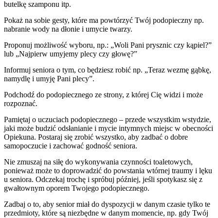
butelkę szamponu itp.
Pokaż na sobie gesty, które ma powtórzyć Twój podopieczny np.
nabranie wody na dłonie i umycie twarzy.
Proponuj możliwość wyboru, np.: „Woli Pani prysznic czy kąpiel?”
lub „Najpierw umyjemy plecy czy głowę?”
Informuj seniora o tym, co będziesz robić np. „Teraz wezmę gąbkę,
namydlę i umyję Pani plecy”.
Podchodź do podopiecznego ze strony, z której Cię widzi i może
rozpoznać.
Pamiętaj o uczuciach podopiecznego – przede wszystkim wstydzie,
jaki może budzić odsłanianie i mycie intymnych miejsc w obecności
Opiekuna. Postaraj się zrobić wszystko, aby zadbać o dobre
samopoczucie i zachować godność seniora.
Nie zmuszaj na siłę do wykonywania czynności toaletowych,
ponieważ może to doprowadzić do powstania wtórnej traumy i lęku
u seniora. Odczekaj trochę i spróbuj później, jeśli spotykasz się z
gwałtownym oporem Twojego podopiecznego.
Zadbaj o to, aby senior miał do dyspozycji w danym czasie tylko te
przedmioty, które są niezbędne w danym momencie, np. gdy Twój