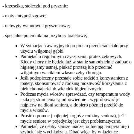
- krzesełka, stołeczki pod prysznic;
- maty antypoślizgowe;
- uchwyty wannowe i prysznicowe;
- specjalne pojemniki na przybory toaletowe;
W sytuacjach awaryjnych po prostu przecierać ciało przy
użyciu wilgotnej gąbki.
Pamiętać o regularnym czyszczeniu protez zębowych.
Kiedy chory nie będzie już w stanie samodzielnie zadbać o
higienę jamy ustnej, płukać protezę lub przecirać
wilgotnym wacikiem własne zęby chorego.
Jeśli podopieczny przestaje sobie radzić z korzystaniem z
toalety, skonsultować z rodziną możliwość korzystania z
pieluchomajtek lub wkładek higienicznych.
Podczas mycia włosów sprawdzać, czy temperatura wody
i siła jej strumienia są odpowiednie - wypróbować je
najpierw na dłoni seniora, a dopiero później przejść do
mycia włosów.
Prosić o pomoc (najlepiej kogoś z rodziny seniora), jeśli
mycie seniora w pojedynkę jest zbyt problematyczne.
Pamiętać, że osoby starsze inaczej odbierają temperaturę i
szybciej się wychładzają. Dbać więc, by w łazience