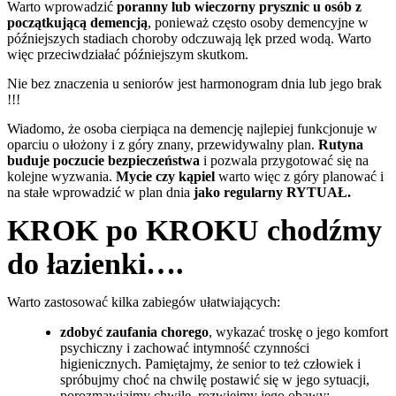
Warto wprowadzić
poranny lub wieczorny prysznic u osób z
początkującą demencją
, ponieważ często osoby demencyjne w
późniejszych stadiach choroby odczuwają lęk przed wodą. Warto
więc przeciwdziałać późniejszym skutkom.
Nie bez znaczenia u seniorów jest harmonogram dnia lub jego brak
!!!
Wiadomo, że osoba cierpiąca na demencję najlepiej funkcjonuje w
oparciu o ułożony i z góry znany, przewidywalny plan.
Rutyna
buduje poczucie bezpieczeństwa
i pozwala przygotować się na
kolejne wyzwania.
Mycie czy kąpiel
warto więc z góry planować i
na stałe wprowadzić w plan dnia
jako regularny RYTUAŁ.
KROK po KROKU chodźmy
do łazienki….
Warto zastosować kilka zabiegów ułatwiających:
zdobyć zaufania chorego
, wykazać troskę o jego komfort
psychiczny i zachować intymność czynności
higienicznych. Pamiętajmy, że senior to też człowiek i
spróbujmy choć na chwilę postawić się w jego sytuacji,
porozmawiajmy chwilę, rozwiejmy jego obawy;