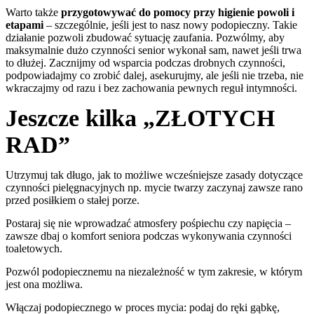
Warto także
przygotowywać do pomocy przy higienie powoli i
etapami
– szczególnie, jeśli jest to nasz nowy podopieczny. Takie
działanie pozwoli zbudować sytuację zaufania. Pozwólmy, aby
maksymalnie dużo czynności senior wykonał sam, nawet jeśli trwa
to dłużej. Zacznijmy od wsparcia podczas drobnych czynności,
podpowiadajmy co zrobić dalej, asekurujmy, ale jeśli nie trzeba, nie
wkraczajmy od razu i bez zachowania pewnych reguł intymności.
Jeszcze kilka „ZŁOTYCH
RAD”
Utrzymuj tak długo, jak to możliwe wcześniejsze zasady dotyczące
czynności pielęgnacyjnych np. mycie twarzy zaczynaj zawsze rano
przed posiłkiem o stałej porze.
Postaraj się nie wprowadzać atmosfery pośpiechu czy napięcia –
zawsze dbaj o komfort seniora podczas wykonywania czynności
toaletowych.
Pozwól podopiecznemu na niezależność w tym zakresie, w którym
jest ona możliwa.
Włączaj podopiecznego w proces mycia: podaj do ręki gąbkę,