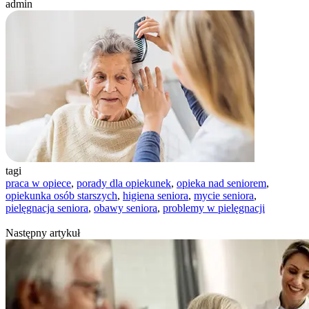
admin
tagi
praca w opiece
,
porady dla opiekunek
,
opieka nad seniorem
,
opiekunka osób starszych
,
higiena seniora
,
mycie seniora
,
pielęgnacja seniora
,
obawy seniora
,
problemy w pielęgnacji
Następny artykuł