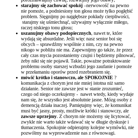
starajmy się zachować spokój
–nerwowość na pewno
nie pomoże, a podniesiony ton głosu może tylko pogłębić
problem. Sięgnijmy po najgłębsze pokłady cierpliwości,
starajmy się uśmiechnąć, używajmy wyłącznie miłego,
raczej niskiego tonu głosu;
uszanujmy obawy podopiecznych
, nawet te, które
wydają się absurdalne. Jeśli więc nasz senior boi się
obcych – sprawdźmy wspólnie z nim, czy na pewno
nikogo w pobliżu nie ma. Zapewnijmy go także, że przez
cały czas mycia pozostaniemy czujni i będziemy pilnować,
żeby nikt się nie pojawił. Takie, poważne potraktowanie
problemu osoby starszej wzbudzi jego zaufanie i pomoże
w przełamaniu oporów przed rozebraniem się.
mówić krótko i stanowczo, ale SPOKOJNIE
?
komunikacja z chorym jest nie mniej istotna niż samo
działanie. Senior nie zawsze jest w stanie zrozumieć,
czego od niego oczekujemy - nawet wtedy, kiedy wydaje
nam się, że wszystko jest absolutnie jasne. Mózg osoby z
demencją działa inaczej. Pamiętajmy więc, że komunikat
musi być jasny, prosty, możliwie krótki i stanowczy, ale
zawsze uprzejmy
. Z chorym nie możemy się licytować,
zwykle nie warto także wdawać się w długie dyskusje i
tłumaczenia. Spokojnie odpierajmy kolejne wymówki, nie
pozwólmy na wyprowadzenie nas z równowagi.