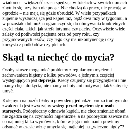
wiadomo – większość czasu spędzają w fotelach w swoich domach
zbytnio się przy tym nie pocąc. Nie chodzą do pracy, nie pracują w
ogrodzie – nie mają się gdzie ubrudzić. W wielu przypadkach
zupełnie wystarczająca jest kąpiel raz, bądź dwa razy w tygodniu, a
w pozostałe dni można ograniczyć się do obmywania konkretnych
części ciała, takich jak strefa intymna czy pachy. Oczywiście wiele
zależy od potliwości pacjenta oraz od pory roku, czy
przyjmowanych leków, czy tego czy ma inkontynencję i czy
korzysta z podkładów czy pieluch.
Skąd ta niechęć do mycia?
Osoby starsze mogą mieć problemy z regularnym myciem i
zachowaniem higieny z kilku powodów, a jednym z częściej
występujących jest
depresja
. Kiedy czujemy się przygnębieni i nie
mamy chęci do życia, nie mamy ochoty ani motywacji także aby się
umyć.
Kolejnym na pozór błahym powodem, jednakże bardzo trudnym do
zwalczenia jest zwyczajny
wstręt przed myciem się u osób
starszych
. Podopieczny odmawia kąpieli, nie chce zmieniać ubrań,
nie zgadza się na czynności higieniczne, a na podorędziu zawsze ma
co najmniej kilka wymówek, które w jego mniemaniu powinny
odsunąć w czasie wizję umycia się, najlepiej na „wieczne nigdy”?