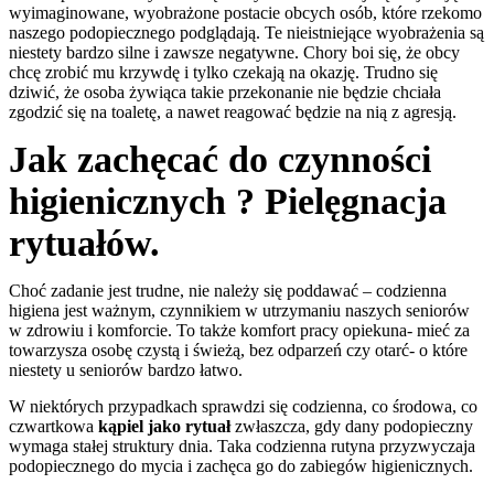
wyimaginowane, wyobrażone postacie obcych osób, które rzekomo
naszego podopiecznego podglądają. Te nieistniejące wyobrażenia są
niestety bardzo silne i zawsze negatywne. Chory boi się, że obcy
chcę zrobić mu krzywdę i tylko czekają na okazję. Trudno się
dziwić, że osoba żywiąca takie przekonanie nie będzie chciała
zgodzić się na toaletę, a nawet reagować będzie na nią z agresją.
Jak zachęcać do czynności
higienicznych ? Pielęgnacja
rytuałów.
Choć zadanie jest trudne, nie należy się poddawać – codzienna
higiena jest ważnym, czynnikiem w utrzymaniu naszych seniorów
w zdrowiu i komforcie. To także komfort pracy opiekuna- mieć za
towarzysza osobę czystą i świeżą, bez odparzeń czy otarć- o które
niestety u seniorów bardzo łatwo.
W niektórych przypadkach sprawdzi się codzienna, co środowa, co
czwartkowa
kąpiel jako rytuał
zwłaszcza, gdy dany podopieczny
wymaga stałej struktury dnia. Taka codzienna rutyna przyzwyczaja
podopiecznego do mycia i zachęca go do zabiegów higienicznych.