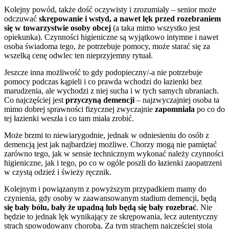
Kolejny powód, także dość oczywisty i zrozumiały – senior może
odczuwać
skrępowanie i wstyd, a nawet lęk przed rozebraniem
się w towarzystwie osoby obcej
(a taka mimo wszystko jest
opiekunka). Czynności higieniczne są wyjątkowo intymne i nawet
osoba świadoma tego, że potrzebuje pomocy, może starać się za
wszelką cenę odwlec ten nieprzyjemny rytuał.
Jeszcze inna możliwość to gdy podopieczny/-a nie potrzebuje
pomocy podczas kąpieli i co prawda wchodzi do łazienki bez
marudzenia, ale wychodzi z niej sucha i w tych samych ubraniach.
Co najczęściej jest
przyczyną demencji
– najzwyczajniej osoba ta
mimo dobrej sprawności fizycznej zwyczajnie
zapomniała
po co do
tej łazienki weszła i co tam miała zrobić.
Może brzmi to niewiarygodnie, jednak w odniesieniu do osób z
demencją jest jak najbardziej możliwe. Chorzy mogą nie pamiętać
zarówno tego, jak w sensie technicznym wykonać należy czynności
higieniczne, jak i tego, po co w ogóle poszli do łazienki zaopatrzeni
w czystą odzież i świeży ręcznik.
Kolejnym i powiązanym z powyższym przypadkiem mamy do
czynienia, gdy osoby w zaawansowanym stadium demencji, będą
się bały bólu, bały że upadną lub będą się bały rozebrać
. Nie
będzie to jednak lęk wynikający ze skrępowania, lecz autentyczny
strach spowodowany chorobą. Za tym strachem najczęściej stoją