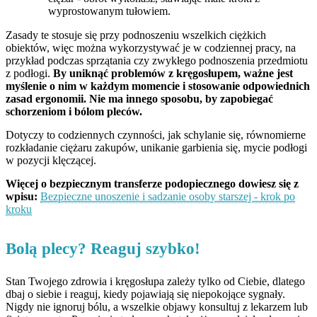
wyprostowanym tułowiem.
Zasady te stosuje się przy podnoszeniu wszelkich ciężkich
obiektów, więc można wykorzystywać je w codziennej pracy, na
przykład podczas sprzątania czy zwykłego podnoszenia przedmiotu
z podłogi.
By uniknąć problemów z kręgosłupem, ważne jest
myślenie o nim w każdym momencie i stosowanie odpowiednich
zasad ergonomii. Nie ma innego sposobu, by zapobiegać
schorzeniom i bólom pleców.
Dotyczy to codziennych czynności, jak schylanie się, równomierne
rozkładanie ciężaru zakupów, unikanie garbienia się, mycie podłogi
w pozycji klęczącej.
Więcej o bezpiecznym transferze podopiecznego dowiesz się z
wpisu:
Bezpieczne unoszenie i sadzanie osoby starszej - krok po
kroku
Bolą plecy? Reaguj szybko!
Stan Twojego zdrowia i kręgosłupa zależy tylko od Ciebie, dlatego
dbaj o siebie i reaguj, kiedy pojawiają się niepokojące sygnały.
Nigdy nie ignoruj bólu, a wszelkie objawy konsultuj z lekarzem lub