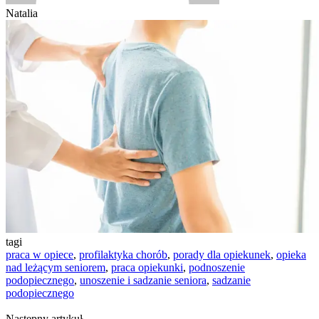
Natalia
tagi
praca w opiece
,
profilaktyka chorób
,
porady dla opiekunek
,
opieka
nad leżącym seniorem
,
praca opiekunki
,
podnoszenie
podopiecznego
,
unoszenie i sadzanie seniora
,
sadzanie
podopiecznego
Następny artykuł