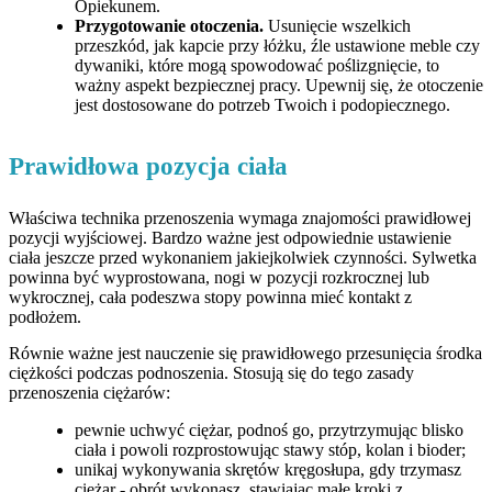
Opiekunem.
Przygotowanie otoczenia.
Usunięcie wszelkich
przeszkód, jak kapcie przy łóżku, źle ustawione meble czy
dywaniki, które mogą spowodować poślizgnięcie, to
ważny aspekt bezpiecznej pracy. Upewnij się, że otoczenie
jest dostosowane do potrzeb Twoich i podopiecznego.
Prawidłowa pozycja ciała
Właściwa technika przenoszenia wymaga znajomości prawidłowej
pozycji wyjściowej. Bardzo ważne jest odpowiednie ustawienie
ciała jeszcze przed wykonaniem jakiejkolwiek czynności. Sylwetka
powinna być wyprostowana, nogi w pozycji rozkrocznej lub
wykrocznej, cała podeszwa stopy powinna mieć kontakt z
podłożem.
Równie ważne jest nauczenie się prawidłowego przesunięcia środka
ciężkości podczas podnoszenia. Stosują się do tego zasady
przenoszenia ciężarów:
pewnie uchwyć ciężar, podnoś go, przytrzymując blisko
ciała i powoli rozprostowując stawy stóp, kolan i bioder;
unikaj wykonywania skrętów kręgosłupa, gdy trzymasz
ciężar - obrót wykonasz, stawiając małe kroki z