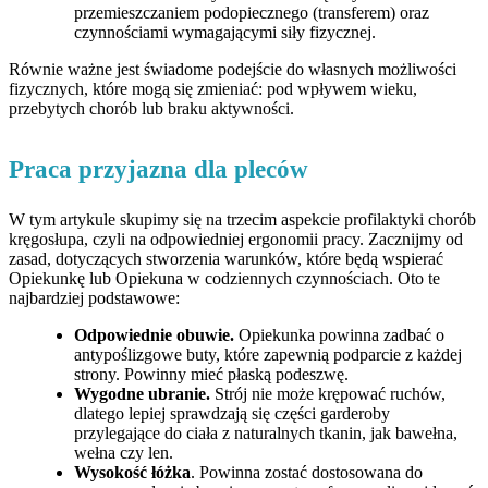
przemieszczaniem podopiecznego (transferem) oraz
czynnościami wymagającymi siły fizycznej.
Równie ważne jest świadome podejście do własnych możliwości
fizycznych, które mogą się zmieniać: pod wpływem wieku,
przebytych chorób lub braku aktywności.
Praca przyjazna dla pleców
W tym artykule skupimy się na trzecim aspekcie profilaktyki chorób
kręgosłupa, czyli na odpowiedniej ergonomii pracy. Zacznijmy od
zasad, dotyczących stworzenia warunków, które będą wspierać
Opiekunkę lub Opiekuna w codziennych czynnościach. Oto te
najbardziej podstawowe:
Odpowiednie obuwie.
Opiekunka powinna zadbać o
antypoślizgowe buty, które zapewnią podparcie z każdej
strony. Powinny mieć płaską podeszwę.
Wygodne ubranie.
Strój nie może krępować ruchów,
dlatego lepiej sprawdzają się części garderoby
przylegające do ciała z naturalnych tkanin, jak bawełna,
wełna czy len.
Wysokość łóżka
. Powinna zostać dostosowana do