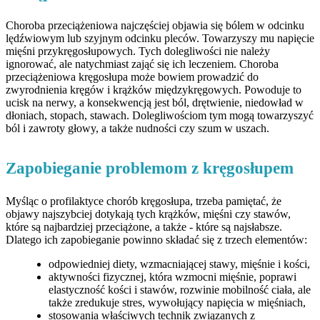
Choroba przeciążeniowa najczęściej objawia się bólem w odcinku
lędźwiowym lub szyjnym odcinku pleców. Towarzyszy mu napięcie
mięśni przykręgosłupowych. Tych dolegliwości nie należy
ignorować, ale natychmiast zająć się ich leczeniem. Choroba
przeciążeniowa kręgosłupa może bowiem prowadzić do
zwyrodnienia kręgów i krążków międzykręgowych. Powoduje to
ucisk na nerwy, a konsekwencją jest ból, drętwienie, niedowład w
dłoniach, stopach, stawach. Dolegliwościom tym mogą towarzyszyć
ból i zawroty głowy, a także nudności czy szum w uszach.
Zapobieganie problemom z kręgosłupem
Myśląc o profilaktyce chorób kręgosłupa, trzeba pamiętać, że
objawy najszybciej dotykają tych krążków, mięśni czy stawów,
które są najbardziej przeciążone, a także - które są najsłabsze.
Dlatego ich zapobieganie powinno składać się z trzech elementów:
odpowiedniej diety, wzmacniającej stawy, mięśnie i kości,
aktywności fizycznej, która wzmocni mięśnie, poprawi
elastyczność kości i stawów, rozwinie mobilność ciała, ale
także zredukuje stres, wywołujący napięcia w mięśniach,
stosowania właściwych technik związanych z