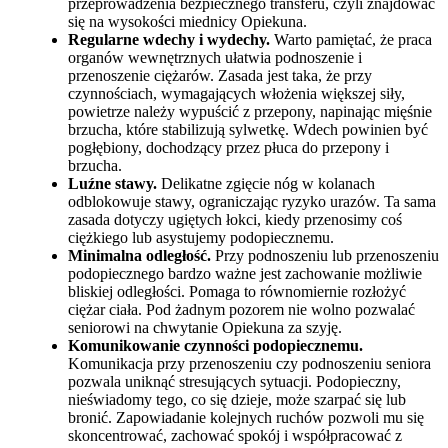
przeprowadzenia bezpiecznego transferu, czyli znajdować
się na wysokości miednicy Opiekuna.
Regularne wdechy i wydechy.
Warto pamiętać, że praca
organów wewnętrznych ułatwia podnoszenie i
przenoszenie ciężarów. Zasada jest taka, że przy
czynnościach, wymagających włożenia większej siły,
powietrze należy wypuścić z przepony, napinając mięśnie
brzucha, które stabilizują sylwetkę. Wdech powinien być
pogłębiony, dochodzący przez płuca do przepony i
brzucha.
Luźne stawy.
Delikatne zgięcie nóg w kolanach
odblokowuje stawy, ograniczając ryzyko urazów. Ta sama
zasada dotyczy ugiętych łokci, kiedy przenosimy coś
ciężkiego lub asystujemy podopiecznemu.
Minimalna odległość.
Przy podnoszeniu lub przenoszeniu
podopiecznego bardzo ważne jest zachowanie możliwie
bliskiej odległości. Pomaga to równomiernie rozłożyć
ciężar ciała. Pod żadnym pozorem nie wolno pozwalać
seniorowi na chwytanie Opiekuna za szyję.
Komunikowanie czynności podopiecznemu.
Komunikacja przy przenoszeniu czy podnoszeniu seniora
pozwala uniknąć stresujących sytuacji. Podopieczny,
nieświadomy tego, co się dzieje, może szarpać się lub
bronić. Zapowiadanie kolejnych ruchów pozwoli mu się
skoncentrować, zachować spokój i współpracować z