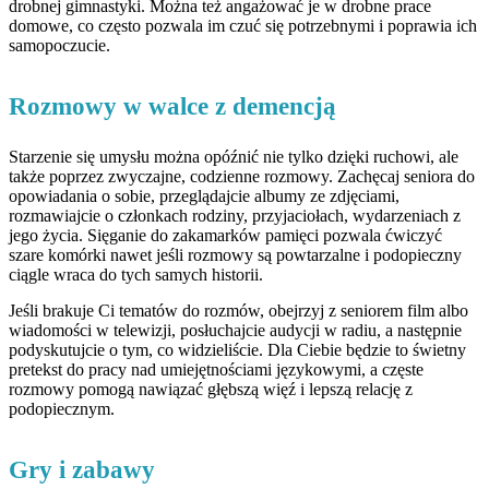
drobnej gimnastyki. Można też angażować je w drobne prace
domowe, co często pozwala im czuć się potrzebnymi i poprawia ich
samopoczucie.
Rozmowy w walce z demencją
Starzenie się umysłu można opóźnić nie tylko dzięki ruchowi, ale
także poprzez zwyczajne, codzienne rozmowy. Zachęcaj seniora do
opowiadania o sobie, przeglądajcie albumy ze zdjęciami,
rozmawiajcie o członkach rodziny, przyjaciołach, wydarzeniach z
jego życia. Sięganie do zakamarków pamięci pozwala ćwiczyć
szare komórki nawet jeśli rozmowy są powtarzalne i podopieczny
ciągle wraca do tych samych historii.
Jeśli brakuje Ci tematów do rozmów, obejrzyj z seniorem film albo
wiadomości w telewizji, posłuchajcie audycji w radiu, a następnie
podyskutujcie o tym, co widzieliście. Dla Ciebie będzie to świetny
pretekst do pracy nad umiejętnościami językowymi, a częste
rozmowy pomogą nawiązać głębszą więź i lepszą relację z
podopiecznym.
Gry i zabawy