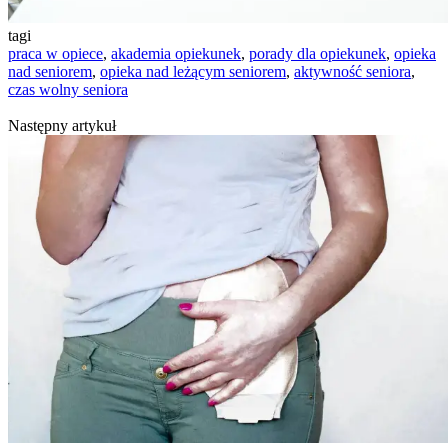
tagi
praca w opiece
,
akademia opiekunek
,
porady dla opiekunek
,
opieka
nad seniorem
,
opieka nad leżącym seniorem
,
aktywność seniora
,
czas wolny seniora
Następny artykuł