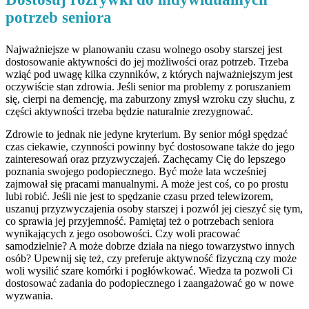
potrzeb seniora
Najważniejsze w planowaniu czasu wolnego osoby starszej jest
dostosowanie aktywności do jej możliwości oraz potrzeb. Trzeba
wziąć pod uwagę kilka czynników, z których najważniejszym jest
oczywiście stan zdrowia. Jeśli senior ma problemy z poruszaniem
się, cierpi na demencję, ma zaburzony zmysł wzroku czy słuchu, z
części aktywności trzeba będzie naturalnie zrezygnować.
Zdrowie to jednak nie jedyne kryterium. By senior mógł spędzać
czas ciekawie, czynności powinny być dostosowane także do jego
zainteresowań oraz przyzwyczajeń. Zachęcamy Cię do lepszego
poznania swojego podopiecznego. Być może lata wcześniej
zajmował się pracami manualnymi. A może jest coś, co po prostu
lubi robić. Jeśli nie jest to spędzanie czasu przed telewizorem,
uszanuj przyzwyczajenia osoby starszej i pozwól jej cieszyć się tym,
co sprawia jej przyjemność. Pamiętaj też o potrzebach seniora
wynikających z jego osobowości. Czy woli pracować
samodzielnie? A może dobrze działa na niego towarzystwo innych
osób? Upewnij się też, czy preferuje aktywność fizyczną czy może
woli wysilić szare komórki i pogłówkować. Wiedza ta pozwoli Ci
dostosować zadania do podopiecznego i zaangażować go w nowe
wyzwania.