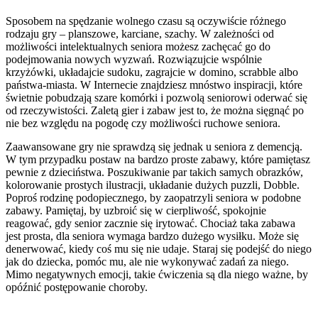
Sposobem na spędzanie wolnego czasu są oczywiście różnego
rodzaju gry – planszowe, karciane, szachy. W zależności od
możliwości intelektualnych seniora możesz zachęcać go do
podejmowania nowych wyzwań. Rozwiązujcie wspólnie
krzyżówki, układajcie sudoku, zagrajcie w domino, scrabble albo
państwa-miasta. W Internecie znajdziesz mnóstwo inspiracji, które
świetnie pobudzają szare komórki i pozwolą seniorowi oderwać się
od rzeczywistości. Zaletą gier i zabaw jest to, że można sięgnąć po
nie bez względu na pogodę czy możliwości ruchowe seniora.
Zaawansowane gry nie sprawdzą się jednak u seniora z demencją.
W tym przypadku postaw na bardzo proste zabawy, które pamiętasz
pewnie z dzieciństwa. Poszukiwanie par takich samych obrazków,
kolorowanie prostych ilustracji, układanie dużych puzzli, Dobble.
Poproś rodzinę podopiecznego, by zaopatrzyli seniora w podobne
zabawy. Pamiętaj, by uzbroić się w cierpliwość, spokojnie
reagować, gdy senior zacznie się irytować. Chociaż taka zabawa
jest prosta, dla seniora wymaga bardzo dużego wysiłku. Może się
denerwować, kiedy coś mu się nie udaje. Staraj się podejść do niego
jak do dziecka, pomóc mu, ale nie wykonywać zadań za niego.
Mimo negatywnych emocji, takie ćwiczenia są dla niego ważne, by
opóźnić postępowanie choroby.