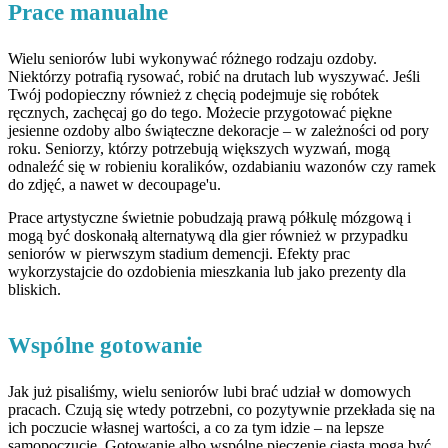
Prace manualne
Wielu seniorów lubi wykonywać różnego rodzaju ozdoby.
Niektórzy potrafią rysować, robić na drutach lub wyszywać. Jeśli
Twój podopieczny również z chęcią podejmuje się robótek
ręcznych, zachęcaj go do tego. Możecie przygotować piękne
jesienne ozdoby albo świąteczne dekoracje – w zależności od pory
roku. Seniorzy, którzy potrzebują większych wyzwań, mogą
odnaleźć się w robieniu koralików, ozdabianiu wazonów czy ramek
do zdjęć, a nawet w decoupage'u.
Prace artystyczne świetnie pobudzają prawą półkulę mózgową i
mogą być doskonałą alternatywą dla gier również w przypadku
seniorów w pierwszym stadium demencji. Efekty prac
wykorzystajcie do ozdobienia mieszkania lub jako prezenty dla
bliskich.
Wspólne gotowanie
Jak już pisaliśmy, wielu seniorów lubi brać udział w domowych
pracach. Czują się wtedy potrzebni, co pozytywnie przekłada się na
ich poczucie własnej wartości, a co za tym idzie – na lepsze
samopoczucie. Gotowanie albo wspólne pieczenie ciasta mogą być