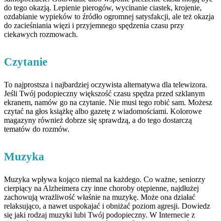
do tego okazją. Lepienie pierogów, wycinanie ciastek, krojenie,
ozdabianie wypieków to źródło ogromnej satysfakcji, ale też okazja
do zacieśniania więzi i przyjemnego spędzenia czasu przy
ciekawych rozmowach.
Czytanie
To najprostsza i najbardziej oczywista alternatywa dla telewizora.
Jeśli Twój podopieczny większość czasu spędza przed szklanym
ekranem, namów go na czytanie. Nie musi tego robić sam. Możesz
czytać na głos książkę albo gazetę z wiadomościami. Kolorowe
magazyny również dobrze się sprawdzą, a do tego dostarczą
tematów do rozmów.
Muzyka
Muzyka wpływa kojąco niemal na każdego. Co ważne, seniorzy
cierpiący na Alzheimera czy inne choroby otępienne, najdłużej
zachowują wrażliwość właśnie na muzykę. Może ona działać
relaksująco, a nawet uspokajać i obniżać poziom agresji. Dowiedz
się jaki rodzaj muzyki lubi Twój podopieczny. W Internecie z