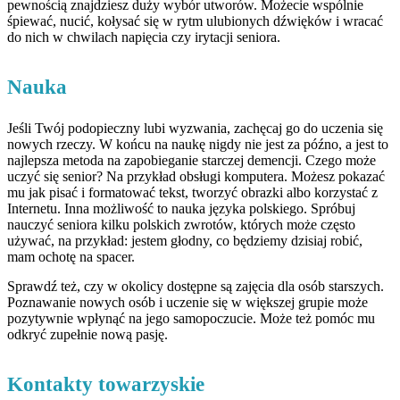
pewnością znajdziesz duży wybór utworów. Możecie wspólnie
śpiewać, nucić, kołysać się w rytm ulubionych dźwięków i wracać
do nich w chwilach napięcia czy irytacji seniora.
Nauka
Jeśli Twój podopieczny lubi wyzwania, zachęcaj go do uczenia się
nowych rzeczy. W końcu na naukę nigdy nie jest za późno, a jest to
najlepsza metoda na zapobieganie starczej demencji. Czego może
uczyć się senior? Na przykład obsługi komputera. Możesz pokazać
mu jak pisać i formatować tekst, tworzyć obrazki albo korzystać z
Internetu. Inna możliwość to nauka języka polskiego. Spróbuj
nauczyć seniora kilku polskich zwrotów, których może często
używać, na przykład: jestem głodny, co będziemy dzisiaj robić,
mam ochotę na spacer.
Sprawdź też, czy w okolicy dostępne są zajęcia dla osób starszych.
Poznawanie nowych osób i uczenie się w większej grupie może
pozytywnie wpłynąć na jego samopoczucie. Może też pomóc mu
odkryć zupełnie nową pasję.
Kontakty towarzyskie