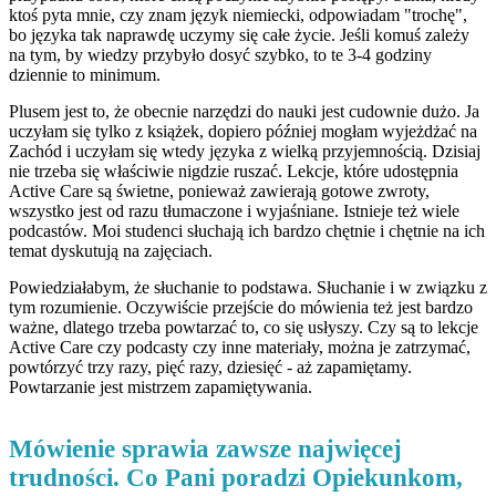
ktoś pyta mnie, czy znam język niemiecki, odpowiadam "trochę",
bo języka tak naprawdę uczymy się całe życie. Jeśli komuś zależy
na tym, by wiedzy przybyło dosyć szybko, to te 3-4 godziny
dziennie to minimum.
Plusem jest to, że obecnie narzędzi do nauki jest cudownie dużo. Ja
uczyłam się tylko z książek, dopiero później mogłam wyjeżdżać na
Zachód i uczyłam się wtedy języka z wielką przyjemnością. Dzisiaj
nie trzeba się właściwie nigdzie ruszać. Lekcje, które udostępnia
Active Care są świetne, ponieważ zawierają gotowe zwroty,
wszystko jest od razu tłumaczone i wyjaśniane. Istnieje też wiele
podcastów. Moi studenci słuchają ich bardzo chętnie i chętnie na ich
temat dyskutują na zajęciach.
Powiedziałabym, że słuchanie to podstawa. Słuchanie i w związku z
tym rozumienie. Oczywiście przejście do mówienia też jest bardzo
ważne, dlatego trzeba powtarzać to, co się usłyszy. Czy są to lekcje
Active Care czy podcasty czy inne materiały, można je zatrzymać,
powtórzyć trzy razy, pięć razy, dziesięć - aż zapamiętamy.
Powtarzanie jest mistrzem zapamiętywania.
Mówienie sprawia zawsze najwięcej
trudności. Co Pani poradzi Opiekunkom,