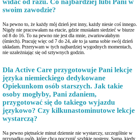
widać od razu. Co najbardziej lubi Pani w
swoim zawodzie?
Na pewno to, że każdy mój dzień jest inny, każdy niesie coś innego.
Nigdy nie pracowałam na etacie, gdzie musiałam siedzieć w biurze
od 8 do 16. To na pewno nie jest dla mnie, zwariowałabym
(śmiech). Pracuję więc od 7 do 24, ale to ja sama sobie swój dzień
układam. Przerywam w tych najbardziej wygodnych momentach,
nie uzależniając się od sztywnych godzin.
Dla Active Care przygotowuje Pani lekcje
języka niemieckiego dedykowane
Opiekunkom osób starszych. Jak takie
osoby mogłyby, Pani zdaniem,
przygotować się do takiego wyjazdu
językowo? Czy kilkunastominutowe lekcje
wystarczą?
Na pewno piętnaście minut dziennie nie wystarczy, szczególnie w
przypadku osób, które chcą poczynić szybkie postępy. Sama, kiedy