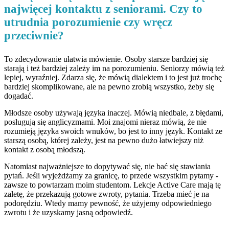
najwięcej kontaktu z seniorami. Czy to
utrudnia porozumienie czy wręcz
przeciwnie?
To zdecydowanie ułatwia mówienie. Osoby starsze bardziej się
starają i też bardziej zależy im na porozumieniu. Seniorzy mówią też
lepiej, wyraźniej. Zdarza się, że mówią dialektem i to jest już trochę
bardziej skomplikowane, ale na pewno zrobią wszystko, żeby się
dogadać.
Młodsze osoby używają języka inaczej. Mówią niedbale, z błędami,
posługują się anglicyzmami. Moi znajomi nieraz mówią, że nie
rozumieją języka swoich wnuków, bo jest to inny język. Kontakt ze
starszą osobą, której zależy, jest na pewno dużo łatwiejszy niż
kontakt z osobą młodszą.
Natomiast najważniejsze to dopytywać się, nie bać się stawiania
pytań. Jeśli wyjeżdżamy za granicę, to przede wszystkim pytamy -
zawsze to powtarzam moim studentom. Lekcje Active Care mają tę
zaletę, że przekazują gotowe zwroty, pytania. Trzeba mieć je na
podorędziu. Wtedy mamy pewność, że użyjemy odpowiedniego
zwrotu i że uzyskamy jasną odpowiedź.