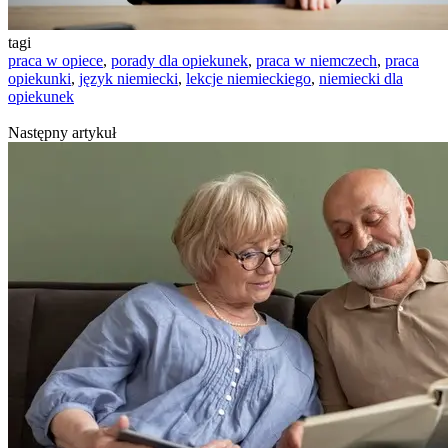
tagi
praca w opiece
,
porady dla opiekunek
,
praca w niemczech
,
praca
opiekunki
,
język niemiecki
,
lekcje niemieckiego
,
niemiecki dla
opiekunek
Następny artykuł