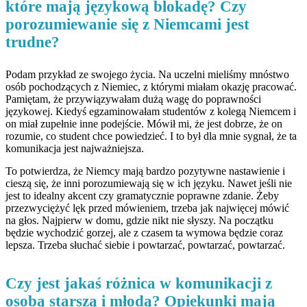
które mają językową blokadę? Czy
porozumiewanie się z Niemcami jest
trudne?
Podam przykład ze swojego życia. Na uczelni mieliśmy mnóstwo
osób pochodzących z Niemiec, z którymi miałam okazję pracować.
Pamiętam, że przywiązywałam dużą wagę do poprawności
językowej. Kiedyś egzaminowałam studentów z kolegą Niemcem i
on miał zupełnie inne podejście. Mówił mi, że jest dobrze, że on
rozumie, co student chce powiedzieć. I to był dla mnie sygnał, że ta
komunikacja jest najważniejsza.
To potwierdza, że Niemcy mają bardzo pozytywne nastawienie i
cieszą się, że inni porozumiewają się w ich języku. Nawet jeśli nie
jest to idealny akcent czy gramatycznie poprawne zdanie. Żeby
przezwyciężyć lęk przed mówieniem, trzeba jak najwięcej mówić
na głos. Najpierw w domu, gdzie nikt nie słyszy. Na początku
będzie wychodzić gorzej, ale z czasem ta wymowa będzie coraz
lepsza. Trzeba słuchać siebie i powtarzać, powtarzać, powtarzać.
Czy jest jakaś różnica w komunikacji z
osobą starszą i młodą? Opiekunki mają