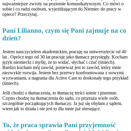
najważniejsze zwroty na poziomie komunikatywnym. Co mówi o
sobie i co radzi osobom, wyjeżdżającym do Niemiec do pracy w
opiece? Przeczytaj.
Pani Lilianno, czym się Pani zajmuje na co
dzień?
Jestem nauczycielem akademickim, pracuję na uniwersytecie od 40
lat . Oprócz tego od 30 lat pracuję jako tłumacz przysięgły. Kocham
język niemiecki i myślę, że to widać, słychać i czuć (śmiech).
Bardzo kocham mój zawód, ponieważ jest to zawód, który mnie
niezwykle rozwija. Jestem bez przerwy konfrontowana z nowymi
wyzwaniami, a nagrania dla Active Care to doskonały tego przykład
(śmiech).
Jeśli chodzi o tłumaczenia, to tłumaczę treści ustnie i pisemnie.
Często chodzę na tłumaczenia do sądu, co przeraża wiele osób,
szczególnie początkujących tłumaczy. Ja już się obyłam z sądem,
wiem jak to działa i nie jest to dla mnie już stresujące.
To, że praca sprawia Pani przyjemność