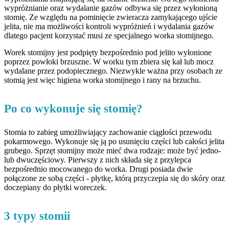
wypróżnianie oraz wydalanie gazów odbywa się przez wyłonioną
stomię. Ze względu na pominięcie zwieracza zamykającego ujście
jelita, nie ma możliwości kontroli wypróżnień i wydalania gazów
dlatego pacjent korzystać musi ze specjalnego worka stomijnego.
Worek stomijny jest podpięty bezpośrednio pod jelito wyłonione
poprzez powłoki brzuszne. W worku tym zbiera się kał lub mocz
wydalane przez podopiecznego. Niezwykle ważna przy osobach ze
stomią jest więc higiena worka stomijnego i rany na brzuchu.
Po co wykonuje się stomię?
Stomia to zabieg umożliwiający zachowanie ciągłości przewodu
pokarmowego. Wykonuje się ją po usunięciu części lub całości jelita
grubego. Sprzęt stomijny może mieć dwa rodzaje: może być jedno-
lub dwuczęściowy. Pierwszy z nich składa się z przylepca
bezpośrednio mocowanego do worka. Drugi posiada dwie
połączone ze sobą części - płytkę, którą przyczepia się do skóry oraz
doczepiany do płytki woreczek.
3 typy stomii