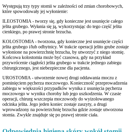
Występują trzy typy stomii w zależności od zmian chorobowych,
które spowodowały jej wyłonienie:
ILEOSTOMIA - tworzy się, gdy konieczne jest usunięcie całego
jelita grubego. Wyłania się ją, wykorzystując do tego część jelita
cienkiego, po prawej stronie brzucha.
KOLOSTOMIA - tworzona, gdy konieczne jest usunięcie części
jelita grubego i/lub odbytnicy. W trakcie operacji jelito grube zostaje
wyłonione na powierzchnię brzucha, by utworzyć z niego stomię.
Końcowa kolostomia może być czasowa, gdy na przykład
przywrócenie ciągłości jelita grubego w trakcie jednego zabiegu
chirurgicznego, jest niebezpieczne dla pacjenta.
UROSTOMIA - utworzenie nowej drogi oddawania moczu z
pominięciem pęcherza moczowego. Konieczność przeprowadzenia
zabiegu w większości przypadków wynika z usunięcia pęcherza
moczowego w wyniku choroby lub jego uszkodzenia. W czasie
operacji, chirurg wszczepia moczowody do wyizolowanego
odcinka jelita. Jego jeden koniec zostaje zaszyty, a drugi
wprowadzony na powierzchnię brzucha gdzie zostaje utworzona
stomia. Zwykle znajduje się po prawej stronie ciała.
Odpowiednia higiena skóry wokół stomii