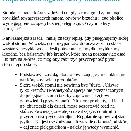
Stomia jest raną, która z założenia nigdy się nie goi. By uniknąć
powikłań towarzyszących ranom, otwór w brzuchu i jego okolice
wymagają bardzo specyficznej pielęgnacji. O czym należy
pamiętać?
Najważniejsza zasada - mniej znaczy lepiej, gdy pielęgnujemy skórę
wokół stomii. W większości przypadków do oczyszczenia skóry
wystarcza zwykła woda. Jeśli potrzebne jest mydło, wybieramy
łagodne, bez balsamów lub kremów, które mogą pozostawiać osad
lub film na skórze, co mogłoby zaburzyć przyczepność płytki
stomijnej do skóry.
Podstawową zasadą, która obowiązuje, jest nienakładanie
na skórę zbyt wielu produktów.
Skóra wokół stomii nie powinna być "tłusta". Używaj
tylko kremów i kosmetyków specjalnie przeznaczonych
do pielęgnacji stomii tak, by zapewnić sprzętowi
odpowiednią przyczepność. Niektóre produkty, takie jak
np. chusteczki dla dzieci, mogą pozostawić osad na
skórze. Zawierają one olejki nawilżające, co utrudni
przyczepność płytki stomijnej. Regularnie sprawdzaj stan
płytki. Jeśli jest uszkodzona lub zacznie odstawać od skóry
– daj znac pielęgniarkom - należy ją wtedy wymienić.