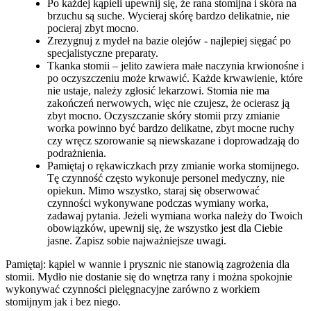
Po każdej kąpieli upewnij się, że rana stomijna i skóra na
brzuchu są suche. Wycieraj skórę bardzo delikatnie, nie
pocieraj zbyt mocno.
Zrezygnuj z mydeł na bazie olejów - najlepiej sięgać po
specjalistyczne preparaty.
Tkanka stomii – jelito zawiera małe naczynia krwionośne i
po oczyszczeniu może krwawić. Każde krwawienie, które
nie ustaje, należy zgłosić lekarzowi. Stomia nie ma
zakończeń nerwowych, więc nie czujesz, że ocierasz ją
zbyt mocno. Oczyszczanie skóry stomii przy zmianie
worka powinno być bardzo delikatne, zbyt mocne ruchy
czy wręcz szorowanie są niewskazane i doprowadzają do
podrażnienia.
Pamiętaj o rękawiczkach przy zmianie worka stomijnego.
Tę czynność często wykonuje personel medyczny, nie
opiekun. Mimo wszystko, staraj się obserwować
czynności wykonywane podczas wymiany worka,
zadawaj pytania. Jeżeli wymiana worka należy do Twoich
obowiązków, upewnij się, że wszystko jest dla Ciebie
jasne. Zapisz sobie najważniejsze uwagi.
Pamiętaj: kąpiel w wannie i prysznic nie stanowią zagrożenia dla
stomii. Mydło nie dostanie się do wnętrza rany i można spokojnie
wykonywać czynności pielęgnacyjne zarówno z workiem
stomijnym jak i bez niego.