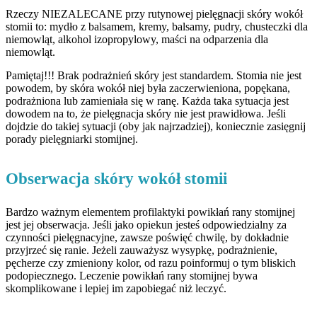
Rzeczy NIEZALECANE przy rutynowej pielęgnacji skóry wokół
stomii to: mydło z balsamem, kremy, balsamy, pudry, chusteczki dla
niemowląt, alkohol izopropylowy, maści na odparzenia dla
niemowląt.
Pamiętaj!!! Brak podrażnień skóry jest standardem. Stomia nie jest
powodem, by skóra wokół niej była zaczerwieniona, popękana,
podrażniona lub zamieniała się w ranę. Każda taka sytuacja jest
dowodem na to, że pielęgnacja skóry nie jest prawidłowa. Jeśli
dojdzie do takiej sytuacji (oby jak najrzadziej), koniecznie zasięgnij
porady pielęgniarki stomijnej.
Obserwacja skóry wokół stomii
Bardzo ważnym elementem profilaktyki powikłań rany stomijnej
jest jej obserwacja. Jeśli jako opiekun jesteś odpowiedzialny za
czynności pielęgnacyjne, zawsze poświęć chwilę, by dokładnie
przyjrzeć się ranie. Jeżeli zauważysz wysypkę, podrażnienie,
pęcherze czy zmieniony kolor, od razu poinformuj o tym bliskich
podopiecznego. Leczenie powikłań rany stomijnej bywa
skomplikowane i lepiej im zapobiegać niż leczyć.