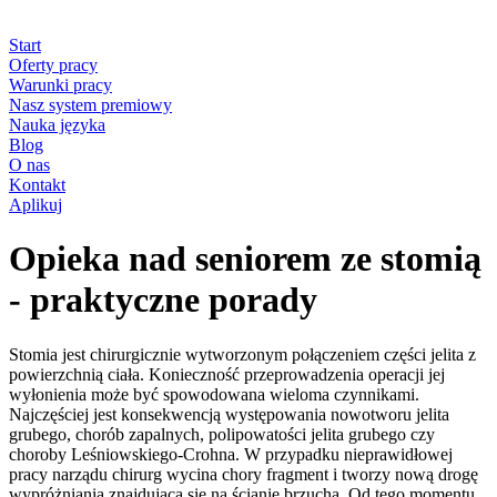
Start
Oferty pracy
Warunki pracy
Nasz system premiowy
Nauka języka
Blog
O nas
Kontakt
Aplikuj
Opieka nad seniorem ze stomią
- praktyczne porady
Stomia jest chirurgicznie wytworzonym połączeniem części jelita z
powierzchnią ciała. Konieczność przeprowadzenia operacji jej
wyłonienia może być spowodowana wieloma czynnikami.
Najczęściej jest konsekwencją występowania nowotworu jelita
grubego, chorób zapalnych, polipowatości jelita grubego czy
choroby Leśniowskiego-Crohna. W przypadku nieprawidłowej
pracy narządu chirurg wycina chory fragment i tworzy nową drogę
wypróżniania znajdującą się na ścianie brzucha. Od tego momentu