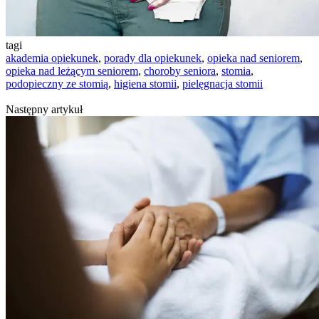
tagi
akademia opiekunek
,
porady dla opiekunek
,
opieka nad seniorem
,
opieka nad leżącym seniorem
,
choroby seniora
,
stomia
,
podopieczny ze stomią
,
higiena stomii
,
pielęgnacja stomii
Następny artykuł