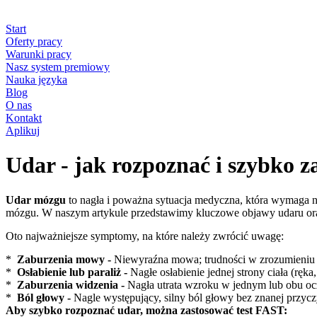
Start
Oferty pracy
Warunki pracy
Nasz system premiowy
Nauka języka
Blog
O nas
Kontakt
Aplikuj
Udar - jak rozpoznać i szybko 
Udar mózgu
to nagła i poważna sytuacja medyczna, która wymaga 
mózgu. W naszym artykule przedstawimy kluczowe objawy udaru oraz k
Oto najważniejsze symptomy, na które należy zwrócić uwagę:
*
Zaburzenia mowy
-
Niewyraźna mowa; trudności w zrozumieniu
*
Osłabienie lub paraliż -
Nagłe osłabienie jednej strony ciała (ręk
*
Zaburzenia widzenia -
Nagła utrata wzroku w jednym lub obu o
*
Ból głowy -
Nagle występujący, silny ból głowy bez znanej przyc
Aby szybko rozpoznać udar, można zastosować test FAST: