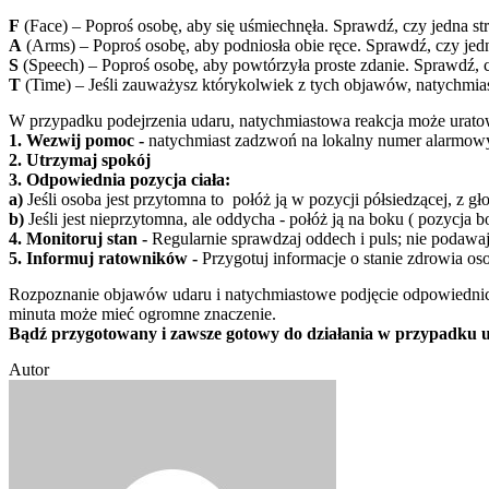
F
(Face) – Poproś osobę, aby się uśmiechnęła. Sprawdź, czy jedna st
A
(Arms) – Poproś osobę, aby podniosła obie ręce. Sprawdź, czy jed
S
(Speech) – Poproś osobę, aby powtórzyła proste zdanie. Sprawdź, 
T
(Time) – Jeśli zauważysz którykolwiek z tych objawów, natychmia
W przypadku podejrzenia udaru, natychmiastowa reakcja może uratowa
1. Wezwij pomoc -
natychmiast zadzwoń na lokalny numer alarmow
2. Utrzymaj spokój
3. Odpowiednia pozycja ciała:
a)
Jeśli osoba jest przytomna to połóż ją w pozycji półsiedzącej, z g
b)
Jeśli jest nieprzytomna, ale oddycha - połóż ją na boku ( pozycja b
4. Monitoruj stan -
Regularnie sprawdzaj oddech i puls; nie podawaj
5. Informuj ratowników -
Przygotuj informacje o stanie zdrowia oso
Rozpoznanie objawów udaru i natychmiastowe podjęcie odpowiednich 
minuta może mieć ogromne znaczenie.
Bądź przygotowany i zawsze gotowy do działania w przypadku 
Autor