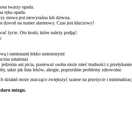
rona twarzy opada.
na ręka opada.
czy mowa jest niewyraźna lub dziwna.
st dzwoń na numer alarmowy. Czas jest kluczowy!
ć życie. Oto kroki, które należy podjąć:
y
łową i ramionami lekko uniesionymi
oczna ustalona)
 jedzenia ani picia, ponieważ osoba może mieć trudności z przełykani
by, takie jak lista leków, alergie, poprzednie problemy zdrowotne
działań może znacząco zwiększyć szanse na przeżycie i minimalizację
udaru mózgu.