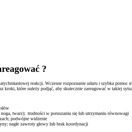
zareagować ?
natychmiastowej reakcji. Wczesne rozpoznanie udaru i szybka pomoc 
roki, które należy podjąć, aby skutecznie zareagować w takiej sytua
 słów
a, noga, twarz); trudności w poruszaniu się lub utrzymaniu równowagi
czach; podwójne widzenie
zyny; nagłe zawroty głowy lub brak koordynacji