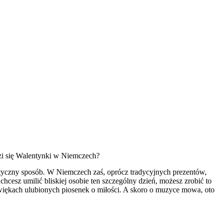
odzi się Walentynki w Niemczech?
ntyczny sposób. W Niemczech zaś, oprócz tradycyjnych prezentów,
chcesz umilić bliskiej osobie ten szczególny dzień, możesz zrobić to
iękach ulubionych piosenek o miłości. A skoro o muzyce mowa, oto