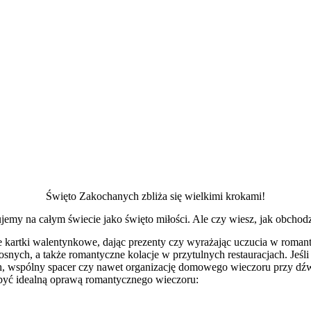
Święto Zakochanych zbliża się wielkimi krokami!
rujemy na całym świecie jako święto miłości. Ale czy wiesz, jak obch
bie kartki walentynkowe, dając prezenty czy wyrażając uczucia w roma
snych, a także romantyczne kolacje w przytulnych restauracjach. Jeśli 
, wspólny spacer czy nawet organizację domowego wieczoru przy dźw
 być idealną oprawą romantycznego wieczoru: