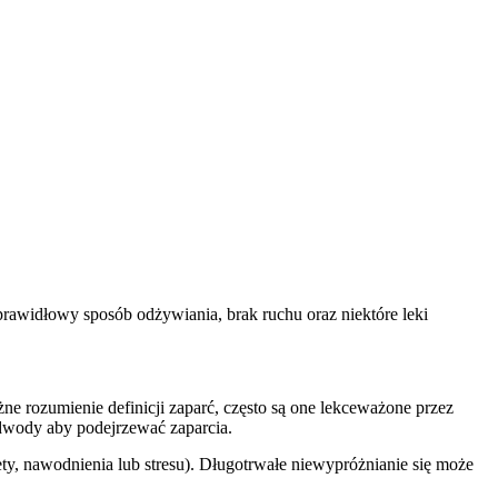
rawidłowy sposób odżywiania, brak ruchu oraz niektóre leki
óżne rozumienie definicji zaparć, często są one lekceważone przez
odwody aby podejrzewać zaparcia.
y, nawodnienia lub stresu). Długotrwałe niewypróżnianie się może