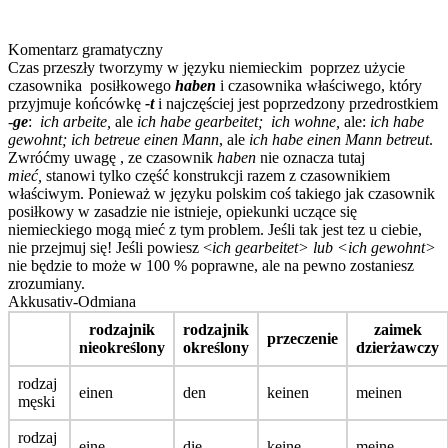
Komentarz gramatyczny
Czas przeszły tworzymy w języku niemieckim poprzez użycie
czasownika posiłkowego
haben
i czasownika właściwego, który
przyjmuje końcówkę
-t
i najczęściej jest poprzedzony przedrostkiem
-
ge
:
ich arbeite,
ale
ich habe gearbeitet;
ich wohne,
ale:
ich habe
gewohnt;
ich betreue einen Mann
, ale
ich habe einen Mann betreut
.
Zwróćmy uwagę , ze czasownik
haben
nie oznacza tutaj
mieć,
stanowi tylko część konstrukcji razem z czasownikiem
właściwym. Ponieważ w języku polskim coś takiego jak czasownik
posiłkowy w zasadzie nie istnieje, opiekunki uczące się
niemieckiego mogą mieć z tym problem. Jeśli tak jest tez u ciebie,
nie przejmuj się! Jeśli powiesz <
ich gearbeitet> lub <ich gewohnt>
nie będzie to może w 100 % poprawne, ale na pewno zostaniesz
zrozumiany.
Akkusativ-Odmiana
rodzajnik
rodzajnik
zaimek
przeczenie
nieokreślony
określony
dzierżawczy
rodzaj
einen
den
keinen
meinen
męski
rodzaj
eine
die
keine
meine