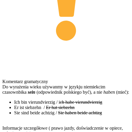
Komentarz gramatyczny
Do wyrażenia wieku używanmy w językju niemiekcim
czasownbika
sein
(odpowiednik polskiego być), a nie
haben
(mieć):
Ich bin vierundvierzig / i
ch habe vierundvierzig
Er ist siebzehn /
Er hat siebzehn
Sie sind beide achtzig /
Sie haben beide achtizg
Informacje szczegółowe ( prawo jazdy, doświadczenie w opiece,