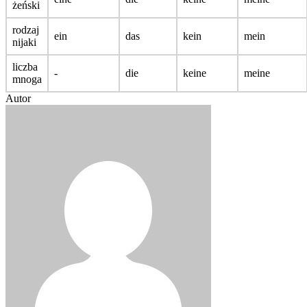
żeński
rodzaj
ein
das
kein
mein
nijaki
liczba
-
die
keine
meine
mnoga
Autor