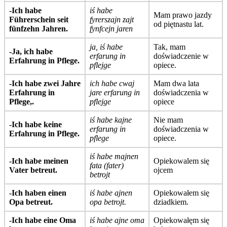
-Ich habe
iś habe
Mam prawo jazdy
Führerschein seit
fyrerszajn zajt
od piętnastu lat.
fünfzehn Jahren.
fynfcejn jaren
ja, iś habe
Tak, mam
-Ja, ich habe
erfarung in
doświadczenie w
Erfahrung in Pflege.
pflejge
opiece.
-Ich habe zwei Jahre
ich habe cwaj
Mam dwa lata
Erfahrung in
jare erfarung in
doświadczenia w
Pflege,.
pflejge
opiece
iś habe kajne
Nie mam
-Ich habe keine
erfarung in
doświadczenia w
Erfahrung in Pflege.
pflege
opiece.
iś habe majnen
-Ich habe meinen
Opiekowalem się
fata (fater)
Vater betreut.
ojcem
betrojt
-Ich haben einen
iś habe ajnen
Opiekowałem się
Opa betreut.
opa betrojt.
dziadkiem.
-Ich habe eine Oma
iś habe ajne oma
Opiekowałęm się