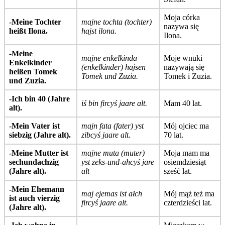
Moja córka
-Meine Tochter
majne tochta (tochter)
nazywa się
heißt Ilona.
hajst ilona.
Ilona.
-Meine
majne enkelkinda
Moje wnuki
Enkelkinder
(enkelkinder) hajsen
nazywają się
heißen Tomek
Tomek und Zuzia.
Tomek i Zuzia.
und Zuzia.
-Ich bin 40 (Jahre
iś bin fircyś jaare alt.
Mam 40 lat.
alt).
-Mein Vater ist
majn fata (fater) yst
Mój ojciec ma
siebzig (Jahre alt).
zibcyś jaare alt.
70 lat.
-Meine Mutter ist
majne muta (muter)
Moja mam ma
sechundachzig
yst zeks-und-ahcyś jare
osiemdziesiąt
(Jahre alt).
alt
sześć lat.
-Mein Ehemann
maj ejemas ist ałch
Mój mąż też ma
ist auch vierzig
fircyś jaare alt.
czterdzieści lat.
(Jahre alt).