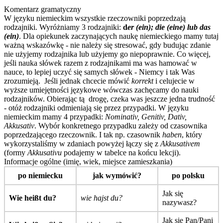
Komentarz gramatyczny
W języku niemieckim wszystkie rzeczowniki poprzedzają
rodzajniki. Wyróżniamy 3 rodzajniki:
d
er (ein); die (eine) lub das
(ein)
. Dla opiekunek zaczynających naukę niemieckiego mamy tutaj
ważną wskazówkę - nie należy się stresować, gdy budując zdanie
nie użyjemy rodzajnika lub użyjemy go niepoprawnie. Co więcej,
jeśli nauka słówek razem z rodzajnikami ma was hamować w
nauce, to lepiej uczyć się samych słówek - Niemcy i tak Was
zrozumieją. Jeśli jednak chcecie mówić
korrekt
i celujecie w
wyższe umiejętności językowe wówczas zachęcamy do nauki
rodzajników. Obierając tą drogę, czeka was jeszcze jedna trudność
- otóż rodzajniki odmieniają się przez przypadki. W języku
niemieckim mamy 4 przypadki:
Nominativ, Genitiv, Dativ,
Akkusativ
. Wybór konkretnego przypadku zależy od czasownika
poprzedzającego rzeczownik. I tak np. czasownik
haben
, który
wykorzystaliśmy w zdaniach powyżej łączy się z
Akkusativem
(formy
Akkusativu
podajemy w tabelce na końcu lekcji).
Informacje ogólne (imię, wiek, miejsce zamieszkania)
po niemiecku
jak wymówić?
po polsku
Jak się
Wie heißt du?
wie hajst du?
nazywasz?
Jak się Pan/Pani