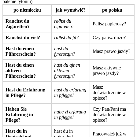
palenie tytoniu)
po niemiecku
jak wymówić?
po polsku
Rauchst du
rałhst du
Palisz papierosy?
Zigaretten?
cigareten?
Rauchst du viel?
rałhst du fil?
Czy palisz dużo?
Hast du einen
hast du
Masz prawo jazdy?
Führerschein?
fyrerszajn?
Hast du einen
hast du ajnen
Masz aktywne
aktiven
aktiwen
prawo jazdy?
Führerschein?
fyrerszajn?
Masz
Hast du Erfahrung
hast du erfarung
doświadczenie w
in Pflege?
in pflejge?
opiece?
Haben Sie
Czy Pan/Pani ma
habe zi erfarung
Erfahrung in
doświadczenie w
in pflejge?
Pflege?
opiece?
Hast du in
hast du in
Pracowałeś już w
Deutschland
dojczalnd