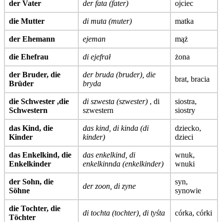
der Vater
der fata (fater)
ojciec
die Mutter
di muta (muter)
matka
der Ehemann
ejeman
mąż
die Ehefrau
di ejefrał
żona
der Bruder, die
der bruda (bruder), die
brat, bracia
Brüder
bryda
die Schwester ,die
di szwesta (szwester)
, di
siostra,
Schwestern
szwestern
siostry
das Kind, die
das kind, di kinda (di
dziecko,
Kinder
kinder)
dzieci
das Enkelkind, die
das enkelkind, di
wnuk,
Enkelkinder
enkelkinnda (enkelkinder)
wnuki
der Sohn, die
syn,
der zoon, di zyne
Söhne
synowie
die Tochter, die
di tochta (tochter), di tyśta
córka, córki
Töchter