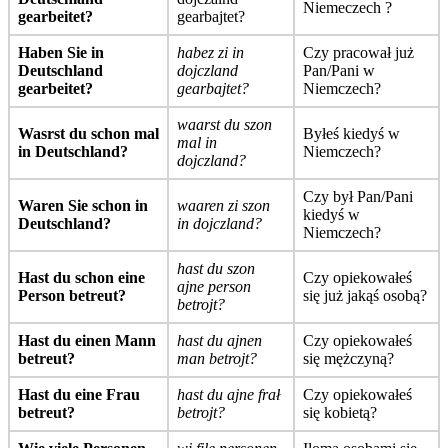
Niemeczech ?
gearbeitet?
gearbajtet?
Haben Sie in
habez zi in
Czy pracował już
Deutschland
dojczland
Pan/Pani w
gearbeitet?
gearbajtet?
Niemczech?
waarst du szon
Wasrst du schon mal
Byłeś kiedyś w
mal in
in Deutschland?
Niemczech?
dojczland?
Czy był Pan/Pani
Waren Sie schon in
waaren zi szon
kiedyś w
Deutschland?
in dojczland?
Niemczech?
hast du szon
Hast du schon eine
Czy opiekowałeś
ajne person
Person betreut?
się już jakąś osobą?
betrojt?
Hast du einen Mann
hast du ajnen
Czy opiekowałeś
betreut?
man betrojt?
się mężczyną?
Hast du eine Frau
hast du ajne frał
Czy opiekowałeś
betreut?
betrojt?
się kobietą?