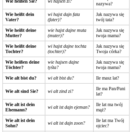
Wie heißen Sie?
wi hajsen zi?
nazywa?
Wie heißt dein
wi hajst dajn fata
Jak nazywa się
Vater?
(fater)?
twój tata?
Wie heißt deine
wie hajst dajne muta
Jak nazywa się
Mutter?
(muter)?
twoja mama?
Wie heißt deine
wi hajst dajne tochta
Jak nazywa się
Tochter?
(tochter)?
Twoja córka?
Wie heißen deine
wie hajsen dajne
Jak nazywa się
Töchter?
tyśta?
twoja mama?
Wie alt bist du?
wi alt bist du?
Ile masz lat?
Ile ma Pan/Pani
Wie alt sind Sie?
wi alt zind zi?
lat?
Wie alt ist dein
Ile lat ma twój
wi alt ist dajn ejeman?
Ehemann?
mąż?
Wie alt ist dein
Ile lat ma Twój
wi alt ist dajn zoon?
Sohn?
ojciec?