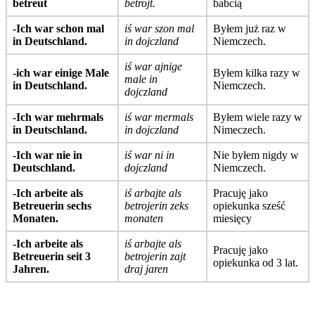
betreut
betrojt.
babcią
-Ich war schon mal
iś war szon mal
Byłem już raz w
in Deutschland.
in dojczland
Niemczech.
iś war ajnige
-ich war einige Male
Byłem kilka razy w
male in
in Deutschland.
Niemczech.
dojczland
-Ich war mehrmals
iś war mermals
Byłem wiele razy w
in Deutschland.
in dojczland
Nimeczech.
-Ich war nie in
iś war ni in
Nie byłem nigdy w
Deutschland.
dojczland
Niemczech.
-Ich arbeite als
iś arbajte als
Pracuję jako
Betreuerin sechs
betrojerin zeks
opiekunka sześć
Monaten.
monaten
miesięcy
-Ich arbeite als
iś arbajte als
Pracuję jako
Betreuerin seit 3
betrojerin zajt
opiekunka od 3 lat.
Jahren.
draj jaren