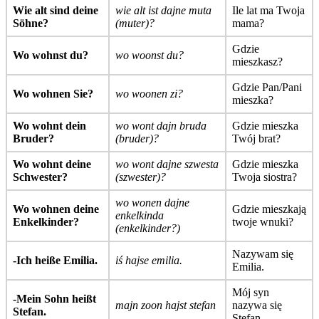
Wie alt sind deine
wie alt ist dajne muta
Ile lat ma Twoja
Söhne?
(muter)?
mama?
Gdzie
Wo wohnst du?
wo woonst du?
mieszkasz?
Gdzie Pan/Pani
Wo wohnen Sie?
wo woonen zi?
mieszka?
Wo wohnt dein
wo wont dajn bruda
Gdzie mieszka
Bruder?
(bruder)?
Twój brat?
Wo wohnt deine
wo wont dajne szwesta
Gdzie mieszka
Schwester?
(szwester)?
Twoja siostra?
wo wonen dajne
Wo wohnen deine
Gdzie mieszkają
enkelkinda
Enkelkinder?
twoje wnuki?
(enkelkinder?)
Nazywam się
-Ich heiße Emilia.
iś hajse emilia.
Emilia.
Mój syn
-Mein Sohn heißt
majn zoon hajst stefan
nazywa się
Stefan.
Stefan.