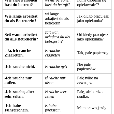
Wie viele Personen
wi file personen
Iloma osobami się
hast du betreut?
hast du betrojt?
opiekowałeś?
wi lange
Wie lange arbeitest
Jak długo pracujesz
arbajtest du als
du als Betreuerin?
jako opiekunka?
betrojerin
zajt wan
Seit wann arbeitest
Od kiedy pracujesz
arbajtest du als
du aLs Betreuerin?
jako opiekunka?
betrojerin?
- Ja, ich rauche
iś rauche
Tak, palę papierosy.
Zigaretten.
cigareten
Nie palę
-Ich rauche nicht.
iś rauche nyśt
papierosów.
-Ich rauche nur
iś rałche nur
Palę tylko na
außen.
ałsen
zewnątrz
-Ich rauche, aber
iś rałche zeer
Palę, ale bardzo
sehr selten.
zelten
rzadko.
-Ich habe
iś habe
Mam prawo jazdy.
Führerschein.
fyrerszajn