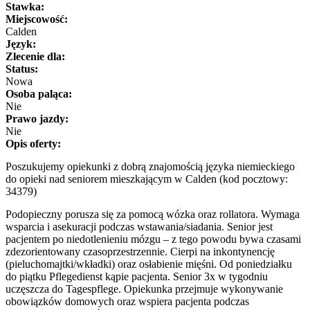
Stawka:
Miejscowość:
Calden
Język:
Zlecenie dla:
Status:
Nowa
Osoba paląca:
Nie
Prawo jazdy:
Nie
Opis oferty:
Poszukujemy opiekunki z dobrą znajomością języka niemieckiego
do opieki nad seniorem mieszkającym w Calden (kod pocztowy:
34379)
Podopieczny porusza się za pomocą wózka oraz rollatora. Wymaga
wsparcia i asekuracji podczas wstawania/siadania. Senior jest
pacjentem po niedotlenieniu mózgu – z tego powodu bywa czasami
zdezorientowany czasoprzestrzennie. Cierpi na inkontynencję
(pieluchomajtki/wkładki) oraz osłabienie mięśni. Od poniedziałku
do piątku Pflegedienst kąpie pacjenta. Senior 3x w tygodniu
uczęszcza do Tagespflege. Opiekunka przejmuje wykonywanie
obowiązków domowych oraz wspiera pacjenta podczas