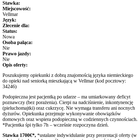
Stawka:
Miejscowość:
Vellmar
Język:
Zlecenie dla:
Status:
Nowa
Osoba paląca:
Nie
Prawo jazdy:
Nie
Opis oferty:
Poszukujemy opiekunki z dobrą znajomością języka niemieckiego
do opieki nad seniorką mieszkającą w Vellmar (kod pocztowy:
34246)
Podopieczna jest pacjentką po udarze – ma umiarkowany deficyt
poznawczy (bez porażenia). Cierpi na nadciśnienie, inkontynencję
(pieluchomajtki) oraz cukrzycę. Nie wymaga transferu ani nocnych
dyżurów. Opiekunka przejmuje wykonywanie obowiązków
domowych oraz wspiera podopieczną w codziennych czynnościach.
*Pacjentka śpi tylko 7h – wcześnie rozpoczyna dzień.
Stawka 1700
€*,
*ustalane indywidulanie przy prezentacji oferty (w