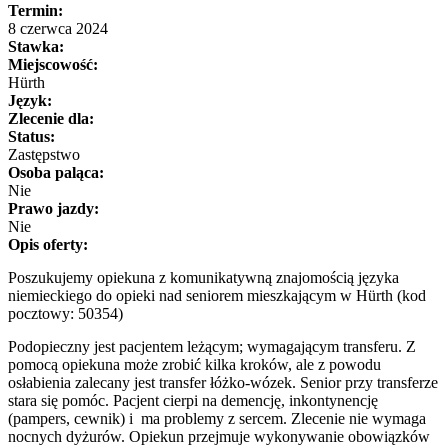
Termin:
8 czerwca 2024
Stawka:
Miejscowość:
Hürth
Język:
Zlecenie dla:
Status:
Zastępstwo
Osoba paląca:
Nie
Prawo jazdy:
Nie
Opis oferty:
Poszukujemy opiekuna z komunikatywną znajomością języka
niemieckiego do opieki nad seniorem mieszkającym w Hürth (kod
pocztowy: 50354)
Podopieczny jest pacjentem leżącym; wymagającym transferu. Z
pomocą opiekuna może zrobić kilka kroków, ale z powodu
osłabienia zalecany jest transfer łóżko-wózek. Senior przy transferze
stara się pomóc. Pacjent cierpi na demencję, inkontynencję
(pampers, cewnik) i ma problemy z sercem. Zlecenie nie wymaga
nocnych dyżurów. Opiekun przejmuje wykonywanie obowiązków