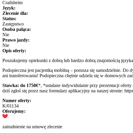
Crailsheim
Język:
Zlecenie dla:
Status:
Zastępstwo
Osoba paląca:
Nie
Prawo jazdy:
Nie
Opis oferty:
Poszukujemy opiekunki z dobrą lub bardzo dobrą znajomością języka
Podopieczna jest pacjentką mobilną – porusza się samodzielnie. Do d
ani transferowania! Podopieczna chętnie udziela się w domowych 
Stawka: do 1750€
*, *ustalane indywidulanie przy prezentacji ofert
dziś zgłoś się przez nasz formularz aplikacyjny na naszej stronie: htt
Numer oferty:
K/01134
Oferujemy:
zatrudnienie na umowę zlecenie