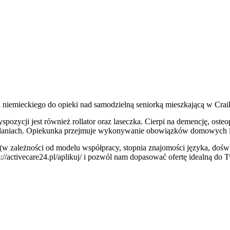
 niemieckiego do opieki nad samodzielną seniorką mieszkającą w Cra
yspozycji jest również rollator oraz laseczka. Cierpi na demencję, o
zadaniach. Opiekunka przejmuje wykonywanie obowiązków domowych i 
y (w zależności od modelu współpracy, stopnia znajomości języka, doświ
ps://activecare24.pl/aplikuj/ i pozwól nam dopasować ofertę idealną do 