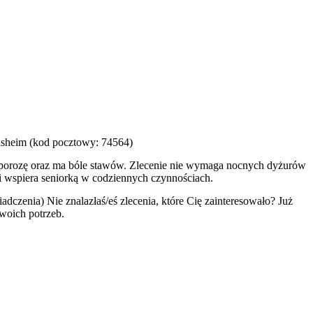
ilsheim (kod pocztowy: 74564)
steoporozę oraz ma bóle stawów. Zlecenie nie wymaga nocnych dyżurów
wspiera seniorką w codziennych czynnościach.
adczenia) Nie znalazłaś/eś zlecenia, które Cię zainteresowało? Już
Twoich potrzeb.