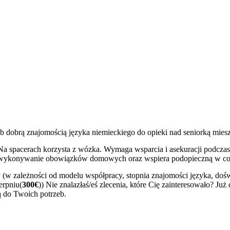
 dobrą znajomością języka niemieckiego do opieki nad seniorką mies
 Na spacerach korzysta z wózka. Wymaga wsparcia i asekuracji podczas w
uje wykonywanie obowiązków domowych oraz wspiera podopieczną w co
ty (w zależności od modelu współpracy, stopnia znajomości języka, do
ierpniu(
300€
)) Nie znalazłaś/eś zlecenia, które Cię zainteresowało? Już 
ną do Twoich potrzeb.