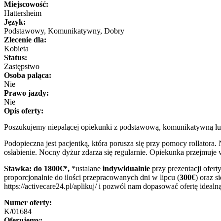
Miejscowość:
Hattersheim
Język:
Podstawowy, Komunikatywny, Dobry
Zlecenie dla:
Kobieta
Status:
Zastępstwo
Osoba paląca:
Nie
Prawo jazdy:
Nie
Opis oferty:
Poszukujemy niepalącej opiekunki z podstawową, komunikatywną lub
Podopieczna jest pacjentką, która porusza się przy pomocy rollatora.
osłabienie. Nocny dyżur zdarza się regularnie. Opiekunka przejm
Stawka: do 1800€*,
*ustalane
indywidualnie
przy prezentacji ofer
proporcjonalnie do ilości przepracowanych dni w lipcu (
300€
) oraz s
https://activecare24.pl/aplikuj/ i pozwól nam dopasować ofertę ideal
Numer oferty:
K/01684
Oferujemy: