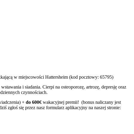
zkającą w miejscowości Hattersheim (kod pocztowy: 65795)
stawania i siadania. Cierpi na osteoporozę, artrozę, depresję oraz
dziennych czynnościach.
świadczenia) +
do 600€
wakacyjnej premii! (bonus naliczany jest
dziś zgłoś się przez nasz formularz aplikacyjny na naszej stronie: