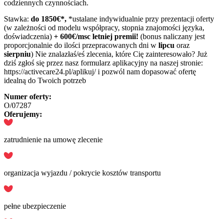
codziennych czynnościach.
Stawka:
do 1850€*,
*ustalane indywidualnie przy prezentacji oferty
(w zależności od modelu współpracy, stopnia znajomości języka,
doświadczenia)
+ 600€/msc letniej premii!
(bonus naliczany jest
proporcjonalnie do ilości przepracowanych dni w
lipcu
oraz
sierpniu
) Nie znalazłaś/eś zlecenia, które Cię zainteresowało? Już
dziś zgłoś się przez nasz formularz aplikacyjny na naszej stronie:
https://activecare24.pl/aplikuj/ i pozwól nam dopasować ofertę
idealną do Twoich potrzeb
Numer oferty:
O/07287
Oferujemy:
zatrudnienie na umowę zlecenie
organizacja wyjazdu / pokrycie kosztów transportu
pełne ubezpieczenie