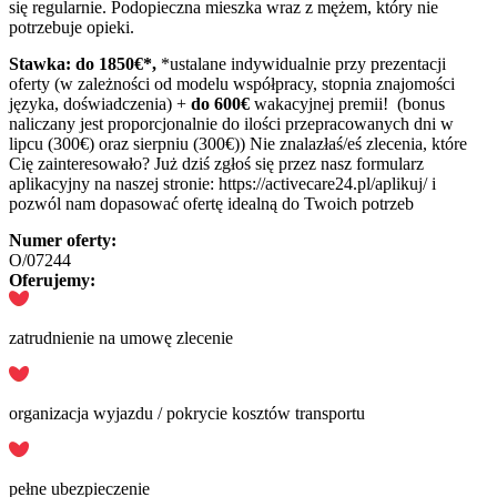
się regularnie. Podopieczna mieszka wraz z mężem, który nie
potrzebuje opieki.
Stawka: do 1850€*,
*ustalane indywidualnie przy prezentacji
oferty (w zależności od modelu współpracy, stopnia znajomości
języka, doświadczenia) +
do 600€
wakacyjnej premii! (bonus
naliczany jest proporcjonalnie do ilości przepracowanych dni w
lipcu (300€) oraz sierpniu (300€)) Nie znalazłaś/eś zlecenia, które
Cię zainteresowało? Już dziś zgłoś się przez nasz formularz
aplikacyjny na naszej stronie: https://activecare24.pl/aplikuj/ i
pozwól nam dopasować ofertę idealną do Twoich potrzeb
Numer oferty:
O/07244
Oferujemy:
zatrudnienie na umowę zlecenie
organizacja wyjazdu / pokrycie kosztów transportu
pełne ubezpieczenie