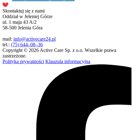
Skontaktuj się z nami
Oddział w Jeleniej Górze
ul. 1 maja 43 A/2
58-500 Jelenia Góra
mail:
info@activecare24.pl
tel.:
(75) 644–08–36
Copyright © 2026 Active Care Sp. z o.o. Wszelkie prawa
zastrzeżone.
Polityka prywatności
Klauzula informacyjna