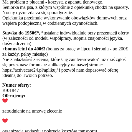
Ma problem z płucami - korzysta z aparatu tlenowego.
Seniorka ma psa, z którym wspólnie z opiekunką chodzi na spacery.
Nocny dyżur zdarza się sporadycznie.
Opiekunka przejmuje wykonywanie obowiązków domowych oraz
wspiera podopieczną w codziennych czynnościach.
Stawka do 1950€*,
*ustalane indywidualnie przy prezentacji oferty
(w zależności od modelu współpracy, stopnia znajomości języka,
doświadczenia)
+bonus letni do 400€!
(bonus za pracę w lipcu i sierpniu - po 200€
za każdy, pełny miesiąc)
Nie znalazłaś/eś zlecenia, które Cię zainteresowało? Już dziś zgłoś
się przez nasz formularz aplikacyjny na naszej stronie:
https://activecare24.pl/aplikuj/ i pozwól nam dopasować ofertę
idealną do Twoich potrzeb.
Numer oferty:
K/01847
Oferujemy:
zatrudnienie na umowę zlecenie
organizacja wyjazdu / pokrycie kosztów transportu