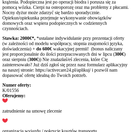
krążenia. Podopieczna jest po operacji biodra i porusza się za
pomocą wózka. Cierpi na osteoporozę oraz ma problemy z płucami.
Nocny dyżur może zdarzyć się bardzo sporadycznie.
Opiekun/opiekunka przejmuje wykonywanie obowiązków
domowych oraz wspiera podopiecznych w codziennych
czynnościach.
Stawka: 2000€*,
*ustalane indywidulanie przy prezentacji oferty
(w zależności od modelu współpracy, stopnia znajomości języka,
doświadczenia) +
do 600€
wakacyjnej premii! (bonus naliczany
jest proporcjonalnie do ilości przepracowanych dni w lipcu (
300€
)
oraz sierpniu (
300€
)) Nie znalazłaś/eś zlecenia, które Cię
zainteresowało? Już dziś zgłoś się przez nasz formularz aplikacyjny
na naszej stronie: https://activecare24.pl/aplikuj/ i pozwól nam
dopasować ofertę idealną do Twoich potrzeb.
Numer oferty:
K/01556
Oferujemy:
zatrudnienie na umowę zlecenie
organizacja wyjazdu / pokrycie kosztów transportu