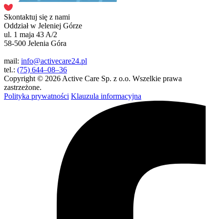
Skontaktuj się z nami
Oddział w Jeleniej Górze
ul. 1 maja 43 A/2
58-500 Jelenia Góra
mail:
info@activecare24.pl
tel.:
(75) 644–08–36
Copyright © 2026 Active Care Sp. z o.o. Wszelkie prawa
zastrzeżone.
Polityka prywatności
Klauzula informacyjna