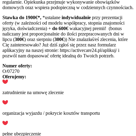
regularnie. Opiekunka przejmuje wykonywanie obowiązków
domowych oraz wspiera podopieczną w codziennych czynnościach.
Stawka do 1900€*,
*ustalane
indywidualnie
przy prezentacji
oferty (w zależności od modelu współpracy, stopnia znajomości
języka, doświadczenia) +
do 600€
wakacyjnej premii! (bonus
naliczany jest proporcjonalnie do ilości przepracowanych dni w
lipcu (
300€
) oraz sierpniu (
300€
)) Nie znalazłaś/eś zlecenia, które
Cię zainteresowało? Już dziś zgłoś się przez nasz formularz
aplikacyjny na naszej stronie: https://activecare24.pl/aplikuj/ i
pozwól nam dopasować ofertę idealną do Twoich potrzeb.
Numer oferty:
O/07270
Oferujemy:
zatrudnienie na umowę zlecenie
organizacja wyjazdu / pokrycie kosztów transportu
pełne ubezpieczenie