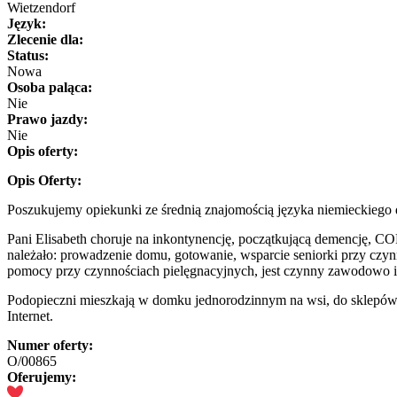
Wietzendorf
Język:
Zlecenie dla:
Status:
Nowa
Osoba paląca:
Nie
Prawo jazdy:
Nie
Opis oferty:
Opis Oferty:
Poszukujemy opiekunki ze średnią znajomością języka niemieckiego d
Pani Elisabeth choruje na inkontynencję, początkującą demencję, CO
należało: prowadzenie domu, gotowanie, wsparcie seniorki przy czynn
pomocy przy czynnościach pielęgnacyjnych, jest czynny zawodowo i 
Podopieczni mieszkają w domku jednorodzinnym na wsi, do sklepów je
Internet.
Numer oferty:
O/00865
Oferujemy: