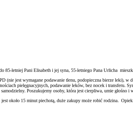
o 85-letniej Pani Elisabeth i jej syna, 55-letniego Pana Urlicha mie
PD (nie jest wymagane podawanie tlenu, podopieczna bierze leki), w 
ościach pielęgnacyjnych, podawanie leków, bez nocek i transferu. Syn 
samodzielny. Poszukujemy osoby, która jest cierpliwa, umie głośno i
st około 15 minut piechotą, duże zakupy może robić rodzina. Opiekunk