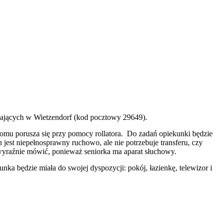
szkających w Wietzendorf (kod pocztowy 29649).
domu porusza się przy pomocy rollatora. Do zadań opiekunki będzie
jest niepełnosprawny ruchowo, ale nie potrzebuje transferu, czy
 wyraźnie mówić, ponieważ seniorka ma aparat słuchowy.
a będzie miała do swojej dyspozycji: pokój, łazienkę, telewizor i