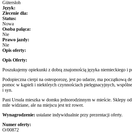
Gütersloh
Język:
Zlecenie dla:
Status:
Nowa
Osoba paląca:
Nie
Prawo jazdy:
Nie
Opis oferty:
Opis Oferty:
Poszukujemy opiekunki z dobrą znajomością języka niemieckiego i p
Podopieczna cierpi na osteoporozę, jest po udarze, ma początkową d
pomoc w kąpieli i niektórych czynnościach pielęgnacyjnych, wspólne
i syn.
Pani Ursula mieszka w domku jednorodzinnym w mieście. Sklepy odd
mile widziane, ale na miejscu jest też rower.
Wynagrodzenie:
ustalane indywidualnie przy prezentacji oferty.
Numer oferty:
O/00872