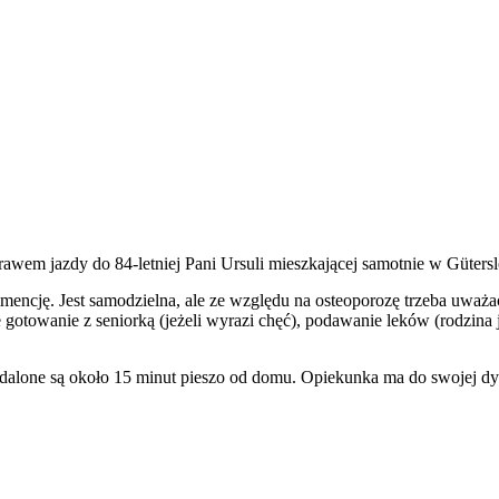
rawem jazdy do 84-letniej Pani Ursuli mieszkającej samotnie w Güter
emencję. Jest samodzielna, ale ze względu na osteoporozę trzeba uważa
 gotowanie z seniorką (jeżeli wyrazi chęć), podawanie leków (rodzina 
alone są około 15 minut pieszo od domu. Opiekunka ma do swojej dys