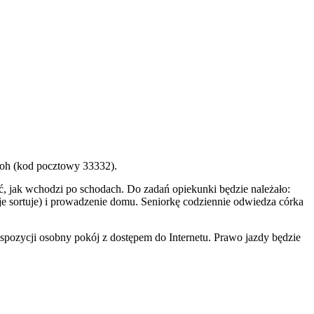
sloh (kod pocztowy 33332).
ć, jak wchodzi po schodach. Do zadań opiekunki będzie należało:
je sortuje) i prowadzenie domu. Seniorkę codziennie odwiedza córka
pozycji osobny pokój z dostępem do Internetu. Prawo jazdy będzie