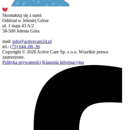
Skontaktuj się z nami
Oddział w Jeleniej Górze
ul. 1 maja 43 A/2
58-500 Jelenia Góra
mail:
info@activecare24.pl
tel.:
(75) 644–08–36
Copyright © 2026 Active Care Sp. z o.o. Wszelkie prawa
zastrzeżone.
Polityka prywatności
Klauzula informacyjna