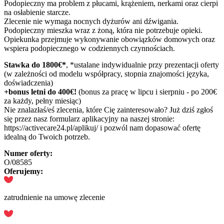
Podopieczny ma problem z płucami, krążeniem, nerkami oraz cierpi
na osłabienie starcze.
Zlecenie nie wymaga nocnych dyżurów ani dźwigania.
Podopieczny mieszka wraz z żoną, która nie potrzebuje opieki.
Opiekunka przejmuje wykonywanie obowiązków domowych oraz
wspiera podopiecznego w codziennych czynnościach.
Stawka do 1800€*
, *ustalane indywidualnie przy prezentacji oferty
(w zależności od modelu współpracy, stopnia znajomości języka,
doświadczenia)
+bonus letni do 400€!
(bonus za pracę w lipcu i sierpniu - po 200€
za każdy, pełny miesiąc)
Nie znalazłaś/eś zlecenia, które Cię zainteresowało? Już dziś zgłoś
się przez nasz formularz aplikacyjny na naszej stronie:
https://activecare24.pl/aplikuj/ i pozwól nam dopasować ofertę
idealną do Twoich potrzeb.
Numer oferty:
O/08585
Oferujemy:
zatrudnienie na umowę zlecenie