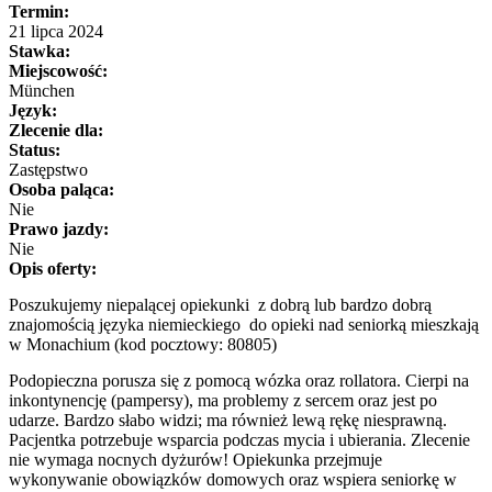
Termin:
21 lipca 2024
Stawka:
Miejscowość:
München
Język:
Zlecenie dla:
Status:
Zastępstwo
Osoba paląca:
Nie
Prawo jazdy:
Nie
Opis oferty:
Poszukujemy niepalącej opiekunki z dobrą lub bardzo dobrą
znajomością języka niemieckiego do opieki nad seniorką mieszkają
w Monachium (kod pocztowy: 80805)
Podopieczna porusza się z pomocą wózka oraz rollatora. Cierpi na
inkontynencję (pampersy), ma problemy z sercem oraz jest po
udarze. Bardzo słabo widzi; ma również lewą rękę niesprawną.
Pacjentka potrzebuje wsparcia podczas mycia i ubierania. Zlecenie
nie wymaga nocnych dyżurów! Opiekunka przejmuje
wykonywanie obowiązków domowych oraz wspiera seniorkę w