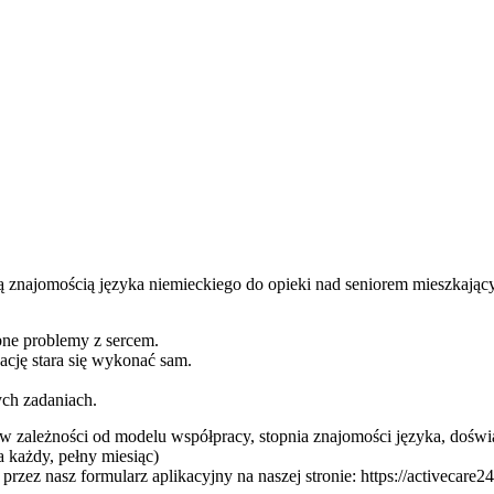
 znajomością języka niemieckiego do opieki nad seniorem mieszkają
obne problemy z sercem.
nację stara się wykonać sam.
ych zadaniach.
y (w zależności od modelu współpracy, stopnia znajomości języka, doświ
za każdy, pełny miesiąc)
ę przez nasz formularz aplikacyjny na naszej stronie: https://activecar