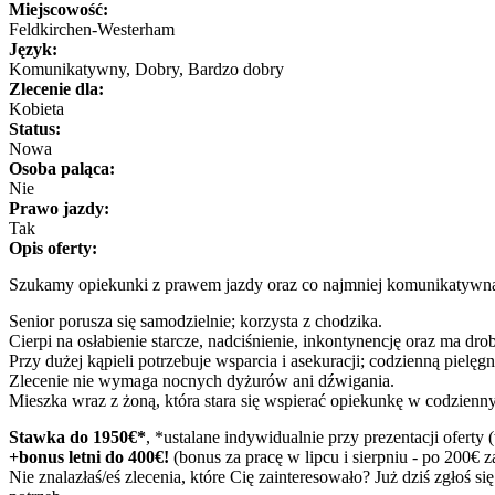
Miejscowość:
Feldkirchen-Westerham
Język:
Komunikatywny, Dobry, Bardzo dobry
Zlecenie dla:
Kobieta
Status:
Nowa
Osoba paląca:
Nie
Prawo jazdy:
Tak
Opis oferty:
Szukamy opiekunki z prawem jazdy oraz co najmniej komunikatywną
Senior porusza się samodzielnie; korzysta z chodzika.
Cierpi na osłabienie starcze, nadciśnienie, inkontynencję oraz ma dr
Przy dużej kąpieli potrzebuje wsparcia i asekuracji; codzienną pielęg
Zlecenie nie wymaga nocnych dyżurów ani dźwigania.
Mieszka wraz z żoną, która stara się wspierać opiekunkę w codzienn
Stawka do 1950€*
, *ustalane indywidualnie przy prezentacji ofert
+bonus letni do 400€!
(bonus za pracę w lipcu i sierpniu - po 200€ 
Nie znalazłaś/eś zlecenia, które Cię zainteresowało? Już dziś zgłoś si