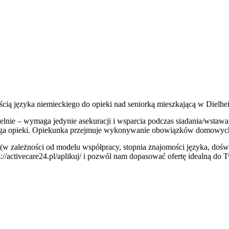
ścią języka niemieckiego do opieki nad seniorką mieszkającą w Dielh
zielnie – wymaga jedynie asekuracji i wsparcia podczas siadania/wst
maga opieki. Opiekunka przejmuje wykonywanie obowiązków domowych
 (w zależności od modelu współpracy, stopnia znajomości języka, doświ
ps://activecare24.pl/aplikuj/ i pozwól nam dopasować ofertę idealną do 