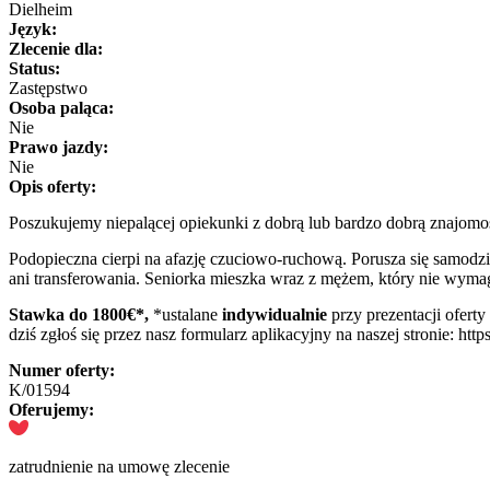
Dielheim
Język:
Zlecenie dla:
Status:
Zastępstwo
Osoba paląca:
Nie
Prawo jazdy:
Nie
Opis oferty:
Poszukujemy niepalącej opiekunki z dobrą lub bardzo dobrą znajomo
Podopieczna cierpi na afazję czuciowo-ruchową. Porusza się samod
ani transferowania. Seniorka mieszka wraz z mężem, który nie wy
Stawka do 1800
€*,
*ustalane
indywidualnie
przy prezentacji oferty
dziś zgłoś się przez nasz formularz aplikacyjny na naszej stronie: htt
Numer oferty:
K/01594
Oferujemy:
zatrudnienie na umowę zlecenie