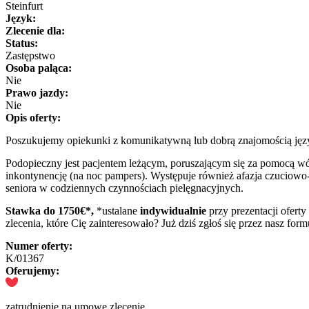
Steinfurt
Język:
Zlecenie dla:
Status:
Zastępstwo
Osoba paląca:
Nie
Prawo jazdy:
Nie
Opis oferty:
Poszukujemy opiekunki z komunikatywną lub dobrą znajomością języ
Podopieczny jest pacjentem leżącym, poruszającym się za pomocą wózk
inkontynencję (na noc pampers). Występuje również afazja czuci
seniora w codziennych czynnościach pielęgnacyjnych.
Stawka do 1750
€*,
*ustalane
indywidualnie
przy prezentacji ofert
zlecenia, które Cię zainteresowało? Już dziś zgłoś się przez nasz form
Numer oferty:
K/01367
Oferujemy:
zatrudnienie na umowę zlecenie