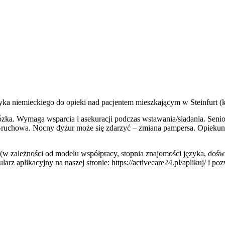
ka niemieckiego do opieki nad pacjentem mieszkającym w Steinfurt 
a. Wymaga wsparcia i asekuracji podczas wstawania/siadania. Senior j
owo-ruchowa. Nocny dyżur może się zdarzyć – zmiana pampersa. Opi
y (w zależności od modelu współpracy, stopnia znajomości języka, doś
ularz aplikacyjny na naszej stronie: https://activecare24.pl/aplikuj/ i