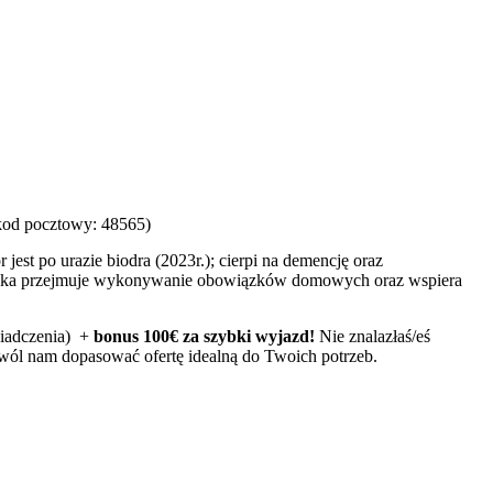
(kod pocztowy: 48565)
est po urazie biodra (2023r.); cierpi na demencję oraz
ekunka przejmuje wykonywanie obowiązków domowych oraz wspiera
wiadczenia) +
bonus 100€ za szybki wyjazd!
Nie znalazłaś/eś
 pozwól nam dopasować ofertę idealną do Twoich potrzeb.