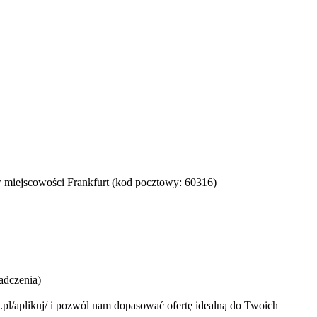
w miejscowości Frankfurt (kod pocztowy: 60316)
adczenia)
e24.pl/aplikuj/ i pozwól nam dopasować ofertę idealną do Twoich