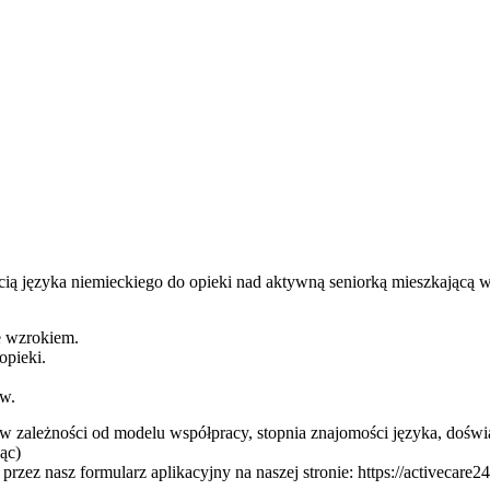
ią języka niemieckiego do opieki nad aktywną seniorką mieszkającą 
ze wzrokiem.
opieki.
ów.
y (w zależności od modelu współpracy, stopnia znajomości języka, doświ
iąc)
ę przez nasz formularz aplikacyjny na naszej stronie: https://activecar