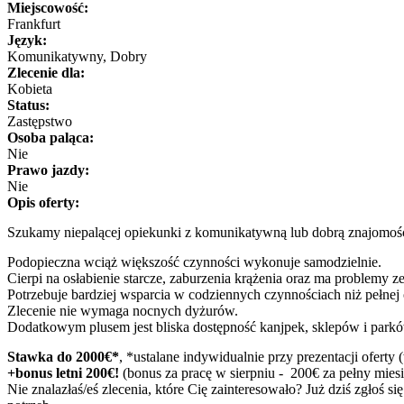
Miejscowość:
Frankfurt
Język:
Komunikatywny, Dobry
Zlecenie dla:
Kobieta
Status:
Zastępstwo
Osoba paląca:
Nie
Prawo jazdy:
Nie
Opis oferty:
Szukamy niepalącej opiekunki z komunikatywną lub dobrą znajomośc
Podopieczna wciąż większość czynności wykonuje samodzielnie.
Cierpi na osłabienie starcze, zaburzenia krążenia oraz ma problemy 
Potrzebuje bardziej wsparcia w codziennych czynnościach niż pełnej 
Zlecenie nie wymaga nocnych dyżurów.
Dodatkowym plusem jest bliska dostępność kanjpek, sklepów i park
Stawka do 2000€*
, *ustalane indywidualnie przy prezentacji ofert
+bonus letni 200€!
(bonus za pracę w sierpniu - 200€ za pełny mies
Nie znalazłaś/eś zlecenia, które Cię zainteresowało? Już dziś zgłoś si