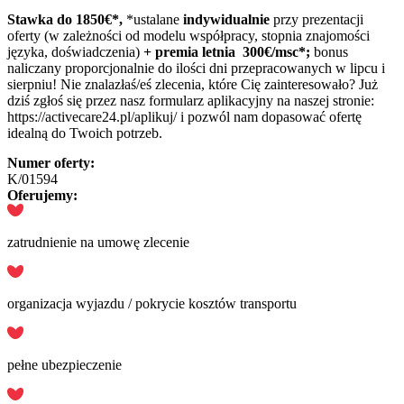
Stawka do 1850
€*,
*ustalane
indywidualnie
przy prezentacji
oferty (w zależności od modelu współpracy, stopnia znajomości
języka, doświadczenia)
+ premia letnia 300€/msc*;
bonus
naliczany proporcjonalnie do ilości dni przepracowanych w lipcu i
sierpniu! Nie znalazłaś/eś zlecenia, które Cię zainteresowało? Już
dziś zgłoś się przez nasz formularz aplikacyjny na naszej stronie:
https://activecare24.pl/aplikuj/ i pozwól nam dopasować ofertę
idealną do Twoich potrzeb.
Numer oferty:
K/01594
Oferujemy:
zatrudnienie na umowę zlecenie
organizacja wyjazdu / pokrycie kosztów transportu
pełne ubezpieczenie