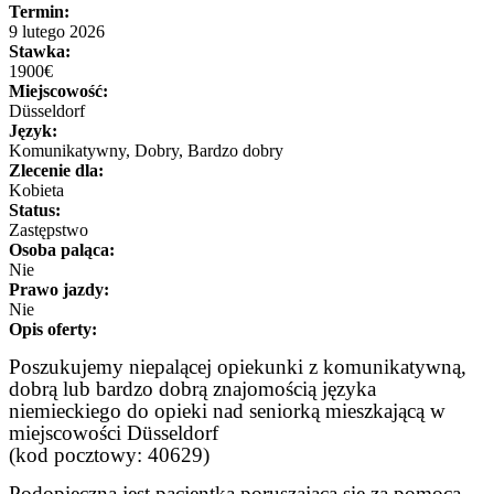
Termin:
9 lutego 2026
Stawka:
1900€
Miejscowość:
Düsseldorf
Język:
Komunikatywny, Dobry, Bardzo dobry
Zlecenie dla:
Kobieta
Status:
Zastępstwo
Osoba paląca:
Nie
Prawo jazdy:
Nie
Opis oferty:
Poszukujemy niepalącej opiekunki z komunikatywną,
dobrą lub bardzo dobrą znajomością języka
niemieckiego do opieki nad seniorką mieszkającą w
miejscowości Düsseldorf
(kod pocztowy: 40629)
Podopieczna jest pacjentką poruszającą się za pomocą