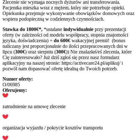
Zlecenie nie wymaga nocnych dyżurów ani transferowania.
Pacjentka mieszka wraz z mężem, który nie potrzebuje opieki.
Opiekunka przejmuje wykonywanie obowiązków domowych oraz
wspiera podopieczną w codziennych czynnościach.
Stawka do 1800€*,
*ustalane
indywidualnie
przy prezentacji
oferty (w zależności od modelu współpracy, stopnia znajomości
języka, doświadczenia) +
do 600€
wakacyjnej premii! (bonus
naliczany jest proporcjonalnie do ilości przepracowanych dni w
lipcu (
300€
) oraz sierpniu (
300€
)) Nie znalazłaś/eś zlecenia, które
Cię zainteresowało? Już dziś zgłoś się przez nasz formularz
aplikacyjny na naszej stronie: https://activecare24.pl/aplikuj/ i
pozwól nam dopasować ofertę idealną do Twoich potrzeb.
Numer oferty:
O/06985
Oferujemy:
zatrudnienie na umowę zlecenie
organizacja wyjazdu / pokrycie kosztów transportu