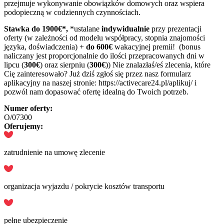
przejmuje wykonywanie obowiązków domowych oraz wspiera
podopieczną w codziennych czynnościach.
Stawka do 1900€*,
*ustalane
indywidualnie
przy prezentacji
oferty (w zależności od modelu współpracy, stopnia znajomości
języka, doświadczenia) +
do 600€
wakacyjnej premii! (bonus
naliczany jest proporcjonalnie do ilości przepracowanych dni w
lipcu (
300€
) oraz sierpniu (
300€
)) Nie znalazłaś/eś zlecenia, które
Cię zainteresowało? Już dziś zgłoś się przez nasz formularz
aplikacyjny na naszej stronie: https://activecare24.pl/aplikuj/ i
pozwól nam dopasować ofertę idealną do Twoich potrzeb.
Numer oferty:
O/07300
Oferujemy:
zatrudnienie na umowę zlecenie
organizacja wyjazdu / pokrycie kosztów transportu
pełne ubezpieczenie