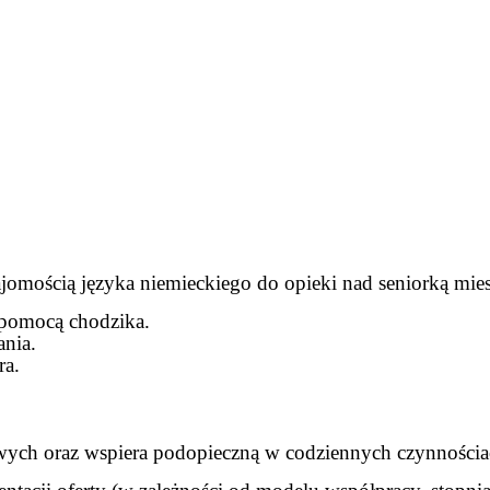
omością języka niemieckiego do opieki nad seniorką mie
a pomocą chodzika.
ania.
ra.
h oraz wspiera podopieczną w codziennych czynnościa