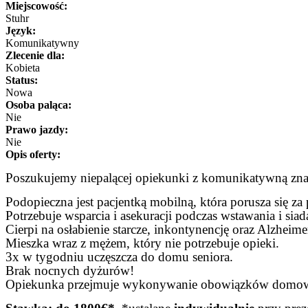
Miejscowość:
Stuhr
Język:
Komunikatywny
Zlecenie dla:
Kobieta
Status:
Nowa
Osoba paląca:
Nie
Prawo jazdy:
Nie
Opis oferty:
Poszukujemy niepalącej opiekunki z komunikatywną znaj
Podopieczna jest pacjentką mobilną, która porusza się z
Potrzebuje wsparcia i asekuracji podczas wstawania i siad
Cierpi na osłabienie starcze, inkontynencję oraz Alzheime
Mieszka wraz z mężem, który nie potrzebuje opieki.
3x w tygodniu uczęszcza do domu seniora.
Brak nocnych dyżurów!
Opiekunka przejmuje wykonywanie obowiązków domowyc