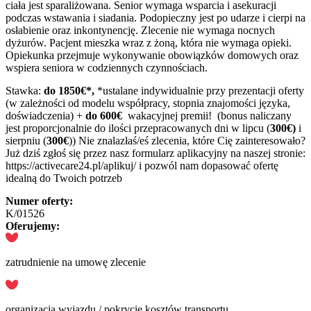
ciała jest sparaliżowana. Senior wymaga wsparcia i asekuracji
podczas wstawania i siadania. Podopieczny jest po udarze i cierpi na
osłabienie oraz inkontynencję. Zlecenie nie wymaga nocnych
dyżurów. Pacjent mieszka wraz z żoną, która nie wymaga opieki.
Opiekunka przejmuje wykonywanie obowiązków domowych oraz
wspiera seniora w codziennych czynnościach.
Stawka:
do 1850€*,
*ustalane indywidualnie przy prezentacji oferty
(w zależności od modelu współpracy, stopnia znajomości języka,
doświadczenia) +
do 600€
wakacyjnej premii! (bonus naliczany
jest proporcjonalnie do ilości przepracowanych dni w lipcu (
300€)
i
sierpniu (
300€
)) Nie znalazłaś/eś zlecenia, które Cię zainteresowało?
Już dziś zgłoś się przez nasz formularz aplikacyjny na naszej stronie:
https://activecare24.pl/aplikuj/ i pozwól nam dopasować ofertę
idealną do Twoich potrzeb
Numer oferty:
K/01526
Oferujemy:
zatrudnienie na umowę zlecenie
organizacja wyjazdu / pokrycie kosztów transportu