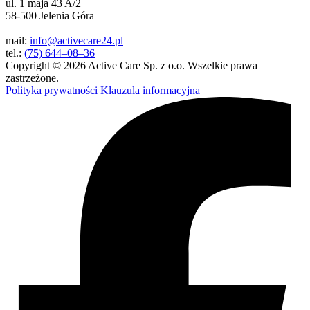
ul. 1 maja 43 A/2
58-500 Jelenia Góra
mail:
info@activecare24.pl
tel.:
(75) 644–08–36
Copyright © 2026 Active Care Sp. z o.o. Wszelkie prawa
zastrzeżone.
Polityka prywatności
Klauzula informacyjna