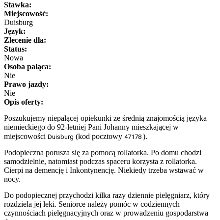
Stawka:
Miejscowość:
Duisburg
Język:
Zlecenie dla:
Status:
Nowa
Osoba paląca:
Nie
Prawo jazdy:
Nie
Opis oferty:
Poszukujemy
niepalącej
opiekunki
z
e średnią
znajomością języka
niemieckiego do
9
2
-letni
ej
P
an
i
J
ohanny
mieszkając
e
j
w
miejscowości
(kod pocztowy
).
Duisburg
47178
Podopieczna porusza się za pomocą rollatorka. Po domu chodzi
samodzielnie, natomiast podczas spaceru korzysta z rollatorka.
Cierpi na demencję i Inkontynencję. Niekiedy trzeba wstawać w
nocy.
Do podopiecznej przychodzi kilka razy dziennie pielęgniarz, który
rozdziela jej leki. Seniorce należy pomóc w codziennych
czynnościach pielęgnacyjnych oraz w prowadzeniu gospodarstwa