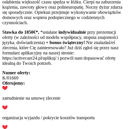
osłabienia większość czasu spędza w łóżku. Cierpi na zaburzenia
krążenia, zawroty głowy oraz polineuropatię. Nocny dyżur zdarza
się sporadycznie. Opiekun przejmuje wykonywanie obowiązków
domowych oraz wspiera podopiecznego w codziennych
czynnościach.
Stawka do 1850
€*,
*ustalane
indywidualnie
przy prezentacji
oferty (w zależności od modelu współpracy, stopnia znajomości
języka, doświadczenia)
+ bonus świąteczny!
Nie znalazłaś/eś
zlecenia, które Cię zainteresowało? Już dziś zgłoś się przez nasz
formularz aplikacyjny na naszej stronie:
https://activecare24.pl/aplikuj/ i pozwól nam dopasować ofertę
idealną do Twoich potrzeb.
Numer oferty:
K/01669
Oferujemy:
zatrudnienie na umowę zlecenie
organizacja wyjazdu / pokrycie kosztów transportu