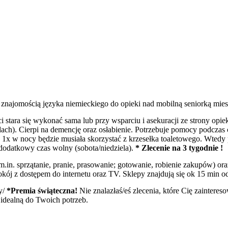
 znajomością języka niemieckiego do opieki nad mobilną seniorką mi
stara się wykonać sama lub przy wsparciu i asekuracji ze strony opiek
ach). Cierpi na demencję oraz osłabienie. Potrzebuje pomocy podczas
 1x w nocy będzie musiała skorzystać z krzesełka toaletowego. Wtedy 
 dodatkowy czas wolny (sobota/niedziela).
* Zlecenie na 3 tygodnie !
 sprzątanie, pranie, prasowanie; gotowanie, robienie zakupów) oraz
ój z dostępem do internetu oraz TV. Sklepy znajdują się ok 15 min o
y/
*Premia świąteczna!
Nie znalazłaś/eś zlecenia, które Cię zaintereso
ę idealną do Twoich potrzeb.