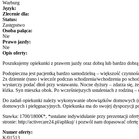
Warburg
Język:
Zlecenie dla:
Status:
Zastępstwo
Osoba paląca:
Nie
Prawo jazdy:
Nie
Opis oferty:
Poszukujemy opiekunki z prawem jazdy oraz dobrą lub bardzo dobrą
Podopieczna jest pacjentką bardzo samodzielną – większość czynności 
2x dziennie (rano i wieczór podczas schodzenia/wchodzenia po schod
wystarczy podać dłoń przy wstawaniu. Nocne dyżury – zdarza się, że
łóżka. Syn mieszka obok. Po wcześniejszych ustaleniach z rodziną –
Do zadań opiekunki należy wykonywanie obowiązków domowych (m.in.
domowych i pielęgnacyjnych. Opiekunka ma do swojej dyspozycji pok
Stawka: 1700/1800€*, *ustalane indywidulanie przy prezentacji ofert
stronie: http://activecare24.pl/aplikuj/ i pozwól nam dopasować ofert
Numer oferty:
K/01513