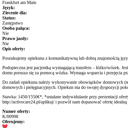
Frankfurt am Main
Język:
Zlecenie dla:
Status:
Zastępstwo
Osoba paląca:
Nie
Prawo jazdy:
Nie
Opis oferty:
Poszukujemy opiekuna z komunikatywną lub dobrą znajomością języ
Podopieczna jest pacjentką wymagającą transferu – łóżko/wózek. Jes
domu porusza się za pomocą wózka. Wymaga wsparcia i przejęcia pr
Do zadań opiekuna należy wykonywanie obowiązków domowych (m.in. 
domowych i pielęgnacyjnych. Opiekun ma do swojej dyspozycji pokój
Stawka: 1450/1550€*, *ustalane indywidulanie przy prezentacji oferty 
http://activecare24.pl/aplikuj/ i pozwól nam dopasować ofertę idealn
Numer oferty:
K/00998
Oferujemy: