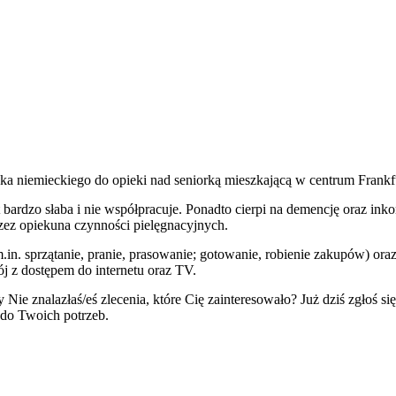
ka niemieckiego do opieki nad seniorką mieszkającą w centrum Fran
t bardzo słaba i nie współpracuje. Ponadto cierpi na demencję oraz i
zez opiekuna czynności pielęgnacyjnych.
sprzątanie, pranie, prasowanie; gotowanie, robienie zakupów) oraz
 z dostępem do internetu oraz TV.
Nie znalazłaś/eś zlecenia, które Cię zainteresowało? Już dziś zgłoś się
ą do Twoich potrzeb.