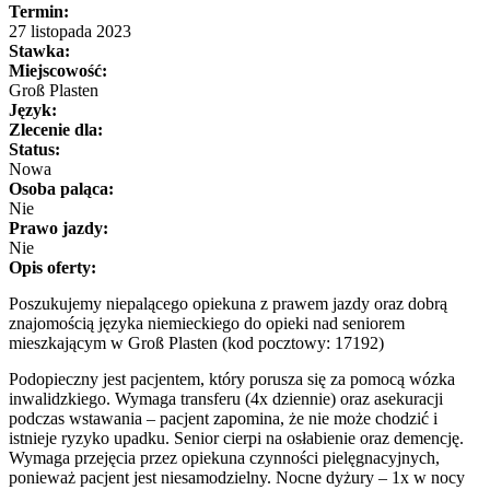
Termin:
27 listopada 2023
Stawka:
Miejscowość:
Groß Plasten
Język:
Zlecenie dla:
Status:
Nowa
Osoba paląca:
Nie
Prawo jazdy:
Nie
Opis oferty:
Poszukujemy niepalącego opiekuna z prawem jazdy oraz dobrą
znajomością języka niemieckiego do opieki nad seniorem
mieszkającym w Groß Plasten (kod pocztowy: 17192)
Podopieczny jest pacjentem, który porusza się za pomocą wózka
inwalidzkiego. Wymaga transferu (4x dziennie) oraz asekuracji
podczas wstawania – pacjent zapomina, że nie może chodzić i
istnieje ryzyko upadku. Senior cierpi na osłabienie oraz demencję.
Wymaga przejęcia przez opiekuna czynności pielęgnacyjnych,
ponieważ pacjent jest niesamodzielny. Nocne dyżury – 1x w nocy