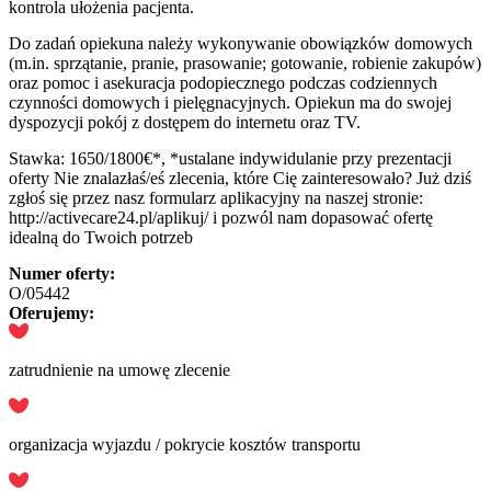
kontrola ułożenia pacjenta.
Do zadań opiekuna należy wykonywanie obowiązków domowych
(m.in. sprzątanie, pranie, prasowanie; gotowanie, robienie zakupów)
oraz pomoc i asekuracja podopiecznego podczas codziennych
czynności domowych i pielęgnacyjnych. Opiekun ma do swojej
dyspozycji pokój z dostępem do internetu oraz TV.
Stawka: 1650/1800€*, *ustalane indywidulanie przy prezentacji
oferty Nie znalazłaś/eś zlecenia, które Cię zainteresowało? Już dziś
zgłoś się przez nasz formularz aplikacyjny na naszej stronie:
http://activecare24.pl/aplikuj/ i pozwól nam dopasować ofertę
idealną do Twoich potrzeb
Numer oferty:
O/05442
Oferujemy:
zatrudnienie na umowę zlecenie
organizacja wyjazdu / pokrycie kosztów transportu