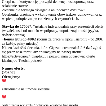
Cierpi na inkontynencję, początki demencji, osteoporozę oraz
osłabienie starcze.
Zlecenie nie wymaga dźwigania ani nocnych dyżurów!
Opiekunka przejmuje wykonywanie obowiązków domowych oraz
wspiera podopieczną w codziennych czynnościach.
Stawka do 1750€*
, *ustalane indywidualnie przy prezentacji oferty
(w zależności od modelu współpracy, stopnia znajomości języka,
doświadczenia)
+bonus letni do 400€!
(bonus za pracę w lipcu i sierpniu - po 200€
za każdy, pełny miesiąc)
Nie znalazłaś/eś zlecenia, które Cię zainteresowało? Już dziś zgłoś
się przez nasz formularz aplikacyjny na naszej stronie:
https://activecare24.pl/aplikuj/ i pozwól nam dopasować ofertę
idealną do Twoich potrzeb.
Numer oferty:
O/08461
Oferujemy:
zatrudnienie na umowę zlecenie
organizacja wyjazdu / pokrycie kosztów transportu