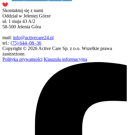
Skontaktuj się z nami
Oddział w Jeleniej Górze
ul. 1 maja 43 A/2
58-500 Jelenia Góra
mail:
info@activecare24.pl
tel.:
(75) 644–08–36
Copyright © 2026 Active Care Sp. z o.o. Wszelkie prawa
zastrzeżone.
Polityka prywatności
Klauzula informacyjna