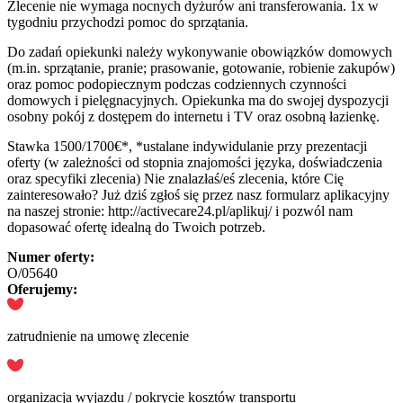
Zlecenie nie wymaga nocnych dyżurów ani transferowania. 1x w
tygodniu przychodzi pomoc do sprzątania.
Do zadań opiekunki należy wykonywanie obowiązków domowych
(m.in. sprzątanie, pranie; prasowanie, gotowanie, robienie zakupów)
oraz pomoc podopiecznym podczas codziennych czynności
domowych i pielęgnacyjnych. Opiekunka ma do swojej dyspozycji
osobny pokój z dostępem do internetu i TV oraz osobną łazienkę.
Stawka 1500/1700€*, *ustalane indywidulanie przy prezentacji
oferty (w zależności od stopnia znajomości języka, doświadczenia
oraz specyfiki zlecenia) Nie znalazłaś/eś zlecenia, które Cię
zainteresowało? Już dziś zgłoś się przez nasz formularz aplikacyjny
na naszej stronie: http://activecare24.pl/aplikuj/ i pozwól nam
dopasować ofertę idealną do Twoich potrzeb.
Numer oferty:
O/05640
Oferujemy:
zatrudnienie na umowę zlecenie
organizacja wyjazdu / pokrycie kosztów transportu