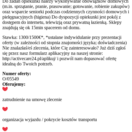
Do zadań opiekunki należy wykonywanie obowiązków domowych
(m.in. sprzątanie, pranie, prasowanie; gotowanie, robienie zakupów)
oraz wsparcie seniorki podczas codziennych czynności domowych i
pielęgnacyjnych (higiena) Do dyspozycji opiekunki jest pokój z
dostępem do internetu, telewizją oraz prywatną łazienką. Sklepy
znajdują się ok 15min spacerem od domu.
Stawka: 1300/1500€*, *ustalane indywidulanie przy prezentacji
oferty (w zależności od stopnia znajomości języka; doświadczenia)
Nie znalazłaś/eś zlecenia, które Cię zainteresowało? Już dziś zgłoś
się przez nasz formularz aplikacyjny na naszej stronie:
http://activecare24.pl/aplikuj/ i pozwól nam dopasować ofertę
idealną do Twoich potrzeb.
Numer oferty:
O/05549
Oferujemy:
zatrudnienie na umowę zlecenie
organizacja wyjazdu / pokrycie kosztów transportu