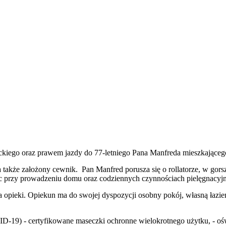
ckiego oraz prawem jazdy do 77-letniego Pana Manfreda mieszkając
 także założony cewnik. Pan Manfred porusza się o rollatorze, w gor
moc przy prowadzeniu domu oraz codziennych czynnościach pielęgnacyj
opieki. Opiekun ma do swojej dyspozycji osobny pokój, własną łazien
D-19) - certyfikowane maseczki ochronne wielokrotnego użytku, - oś