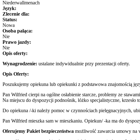
Niederwallmenach
Język:
Zlecenie dla:
Status:
Nowa
Osoba paląca:
Nie
Prawo jazdy:
Nie
Opis oferty:
Wynagrodzenie:
ustalane indywidualnie przy prezentacji oferty.
Opis Oferty:
Poszukujemy opiekuna lub opiekunki z podstawowa znajomością języ
Pan Wilfried cierpi na ogólne osłabienie starcze, problemy ze stawam
Na miejscu do dyspozycji podnośnik, lóżko specjalistyczne, krzesło
Do opiekuna /-ki należy pomoc w czynnościach pielęgnacyjnych, ub
Pan Wilfried mieszka sam w mieszkaniu. Opiekun/ -ka ma do dyspozy
Oferujemy
Pakiet bezpieczeństwa
możliwość zawarcia umowy na wa