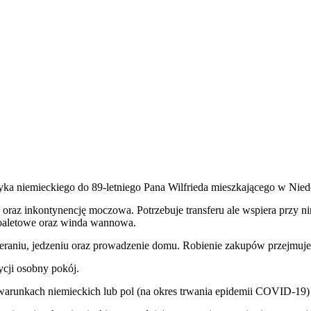
ka niemieckiego do 89-letniego Pana Wilfrieda mieszkającego w Nie
i oraz inkontynencję moczowa. Potrzebuje transferu ale wspiera przy n
 toaletowe oraz winda wannowa.
ieraniu, jedzeniu oraz prowadzenie domu. Robienie zakupów przejmuj
cji osobny pokój.
runkach niemieckich lub pol (na okres trwania epidemii COVID-19)