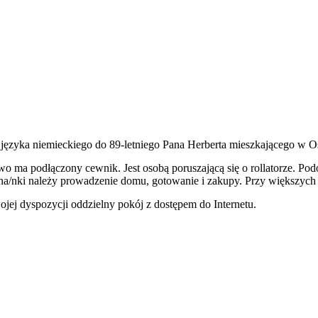
ęzyka niemieckiego do 89-letniego Pana Herberta mieszkającego w O
kowo ma podłączony cewnik. Jest osobą poruszającą się o rollatorze. P
una/nki należy prowadzenie domu, gotowanie i zakupy. Przy większyc
ej dyspozycji oddzielny pokój z dostępem do Internetu.