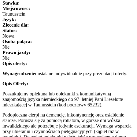
Stawka:
Miejscowość:
Taunusstein
Język:
Zlecenie dla:
Status:
Nowa
Osoba paląca:
Nie
Prawo jazdy:
Nie
Opis oferty:
Wynagrodzenie:
ustalane indywidualnie przy prezentacji oferty.
Opis Oferty:
Poszukujemy opiekuna lub opiekunki z komunikatywną
znajomością języka niemieckiego do 97–letniej Pani Lieselotte
mieszkającej w Taunusstein (kod pocztowy 65232).
Podopieczna cierpi na demencję, inkontynencję oraz osłabienie
starcze. Porusza się za pomocą rollatora, w gorsze dni wózka
inwalidzkiego ale potrzebuje jedynie asekuracji. Wymaga wsparcia
przy ubieraniu i czynnościach pielęgnacyjnych (kąpiel raz w
tygodniu). Do zadań opiekunki należy także prowadzenie domu.